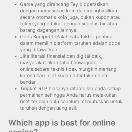
Game yang dirancang Fey dioperasikan
dengan memasukan koin dan menghasilkan
secara otomatis koin juga, bukan kupon atau
token yang ditukar dengan segelas bir atau
barang dagangan lainnya.
Odds KompetitifSalah satu faktor penting
dalam memilih platform taruhan adalah odds
yang ditawarkan.
Jika literasi finansial dan digital baik,
masyarakat akan tahu bahwa judi
online secara teknis tidak mungkin menang
karena hasil slot sudah ditentukan oleh
bandar.
Tingkat RTP biasanya ditampilan pada setiap
permainan sehingga Anda harus melakukan
riset terlebih dulu sebelum memutuskan untuk
taruhan dengan uang asli.
Which app is best for online
casino?