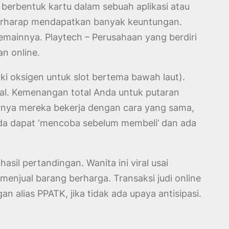
 berbentuk kartu dalam sebuah aplikasi atau
 berharap mendapatkan banyak keuntungan.
pemainnya. Playtech – Perusahaan yang berdiri
n online.
ki oksigen untuk slot bertema bawah laut).
wal. Kemenangan total Anda untuk putaran
rnya mereka bekerja dengan cara yang sama,
nda dapat ‘mencoba sebelum membeli’ dan ada
sil pertandingan. Wanita ini viral usai
enjual barang berharga. Transaksi judi online
n alias PPATK, jika tidak ada upaya antisipasi.