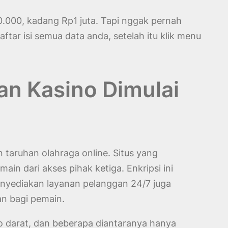
.000, kadang Rp1 juta. Tapi nggak pernah
ftar isi semua data anda, setelah itu klik menu
n Kasino Dimulai
 taruhan olahraga online. Situs yang
in dari akses pihak ketiga. Enkripsi ini
enyediakan layanan pelanggan 24/7 juga
n bagi pemain.
o darat, dan beberapa diantaranya hanya