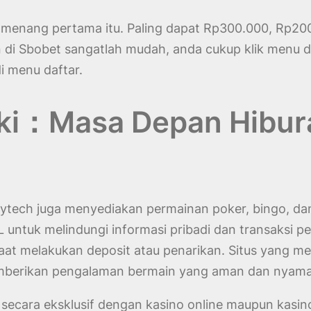
menang pertama itu. Paling dapat Rp300.000, Rp200
n di Sbobet sangatlah mudah, anda cukup klik menu da
i menu daftar.
ki：Masa Depan Hibura
aytech juga menyediakan permainan poker, bingo, dan
ntuk melindungi informasi pribadi dan transaksi pema
aat melakukan deposit atau penarikan. Situs yang m
mberikan pengalaman bermain yang aman dan nyama
ecara eksklusif dengan kasino online maupun kasin