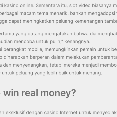
i kasino online. Sementara itu, slot video biasanya 
berbagai macam tema menarik, bahkan mengadopsi tem
ingga dapat meningkatkan peluang kemenangan tamb
 pertama yang datang mengatakan bahwa dia mengha
mudian mencoba untuk pulih,” kenangnya.
alui perangkat mobile, memungkinkan pemain untuk be
fo diharapkan berperan dalam melakukan pemberantas
hana dan menyenangkan, tetapi mereka menjadi memb
 untuk peluang yang lebih baik untuk menang.
o win real money?
eksklusif dengan casino Internet untuk menyediakan