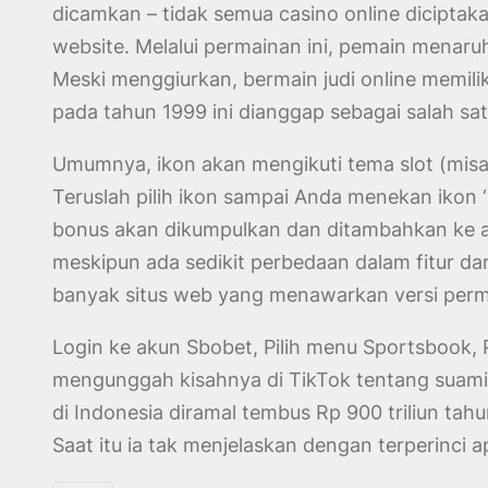
dicamkan – tidak semua casino online diciptak
website. Melalui permainan ini, pemain menar
Meski menggiurkan, bermain judi online memilik
pada tahun 1999 ini dianggap sebagai salah sa
Umumnya, ikon akan mengikuti tema slot (misal
Teruslah pilih ikon sampai Anda menekan ikon
bonus akan dikumpulkan dan ditambahkan ke a
meskipun ada sedikit perbedaan dalam fitur d
banyak situs web yang menawarkan versi perma
Login ke akun Sbobet, Pilih menu Sportsbook, Pi
mengunggah kisahnya di TikTok tentang suaminy
di Indonesia diramal tembus Rp 900 triliun tahu
Saat itu ia tak menjelaskan dengan terperinci 