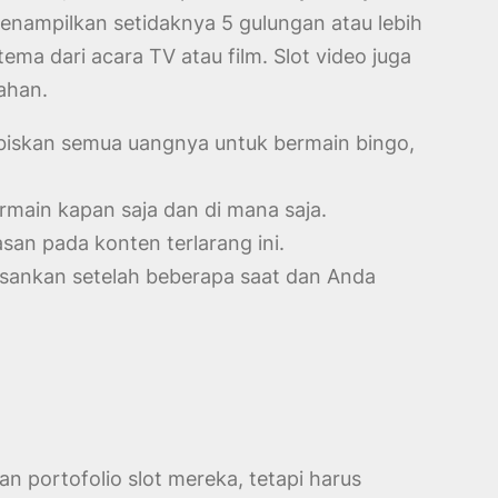
menampilkan setidaknya 5 gulungan atau lebih
a dari acara TV atau film. Slot video juga
ahan.
biskan semua uangnya untuk bermain bingo,
rmain kapan saja dan di mana saja.
an pada konten terlarang ini.
osankan setelah beberapa saat dan Anda
 portofolio slot mereka, tetapi harus