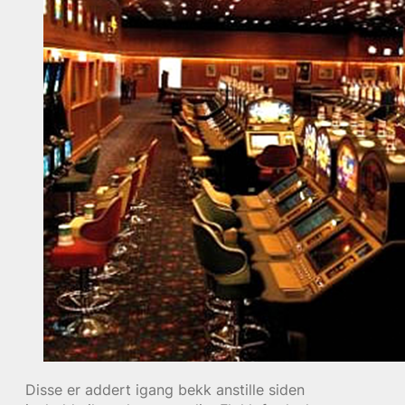
Disse er addert igang bekk anstille siden