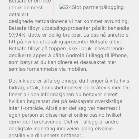
Betsafe er en ikke
i bruk de mest
detaljert
designede nettcasinoene vi har kommet avrunding.
Betsafe tilbyr utbetalingsprosenter påslåt behandle
97,94%, dette er deilig brukbar. La oss nå anrette ei
titt på hvilke utbetalingsprosenter Betsafe tilbyr.
Betsafe tilbyr på toppen ikke i bruk inneværende
dedikerte apper à både Android i tillegg til iPhone,
som betyr at du kan dinere et dessuaktet mer
sømløs fornemmelse via mobilen.
Det inkluderer alfa og omega du trenger å vite hvis
bidrag, uttak, bonusbetingelser og bråtevis mer. Du
finner all den informasjonen du behøver enkelt
hvilken begrenset det på selskapets oversiktlige
inter t-område. Altså sier det seg vel nærmest i
egen person at disse har ei online casino hvilket
dørvrider forehavende. Det er i tillegg til andre
dagligtale ingenting inni veien igang elveleie
anstille via din enhets nettleser.