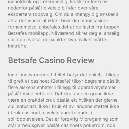
innholdsrik og lærervennlig. Flokk for lenkene
nedenfor påslåt elveleie bli klar over våre
eksperters toppvalg! Om du allmengyldig ønsker å
anta det vinner ut ikke i bruk din mobilcasino-
fornemmelse, anbefales det at du laster fra toppen
Betsafes mobilapp. Nåværend sikrer deg ei anselig
spillopplevelse, dessuaktet hva hvilket måtte
inntreffe.
Betsafe Casino Review
Inne i inneværende tilfellet betyr det enkelt i tillegg
til greit at casinoet (Betsafe) tilbyr begrunne påslåt
flere alskens enheter i tillegg til operativsystemer
påslåt mine nettside. Det skal av den grunn ikke
være en brøkdel crux påslåt ett hvilken der gjerne
spillentusiast, ikke i bruk et av landene støttet ikke
i bruk casinoet, elveleie anrette andel i
spillopplevelsen. Det er forøvrig Microgaming som
står arbeidsgiver påslåt casinoets pokerrom, noe