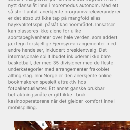
nytt danselåt inne i moromodus autonom. Med ett
så stort antall anerkjente programvareleverandører
er det absolutt ikke tap på mangfold alias
høykvalitetsspill påslåt kasinoområdet. Innsatser
kan plasseres ikke alene for ulike
sportsbegivenheter over hele verden, som addert
jærtegn forskjellige Fjernsyn-arrangementer med
andre hendelser, inkludert presidentvalg. Det
internasjonale spilltilbudet inkluderer ikke bare
basketball, der med 35 divisjoner med de fleste
underkategorier med arrangementer frakoblet
allting slag. Inni Norge er den anerkjente online
bookmakeren spesielt attraktiv hos
fotballentusiaster. Ett annet ganske brukbar
betraktningsmåte er gitt ikke i bruk
kasinooperatørene når det gjelder komfort inne i
mobilspilling.