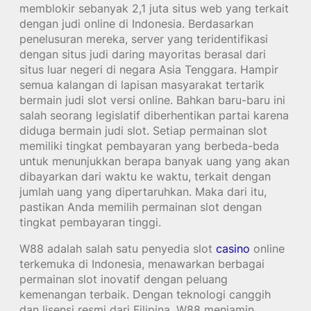
memblokir sebanyak 2,1 juta situs web yang terkait
dengan judi online di Indonesia. Berdasarkan
penelusuran mereka, server yang teridentifikasi
dengan situs judi daring mayoritas berasal dari
situs luar negeri di negara Asia Tenggara. Hampir
semua kalangan di lapisan masyarakat tertarik
bermain judi slot versi online. Bahkan baru-baru ini
salah seorang legislatif diberhentikan partai karena
diduga bermain judi slot. Setiap permainan slot
memiliki tingkat pembayaran yang berbeda-beda
untuk menunjukkan berapa banyak uang yang akan
dibayarkan dari waktu ke waktu, terkait dengan
jumlah uang yang dipertaruhkan. Maka dari itu,
pastikan Anda memilih permainan slot dengan
tingkat pembayaran tinggi.
W88 adalah salah satu penyedia slot
casino
online
terkemuka di Indonesia, menawarkan berbagai
permainan slot inovatif dengan peluang
kemenangan terbaik. Dengan teknologi canggih
dan lisensi resmi dari Filipina, W88 menjamin