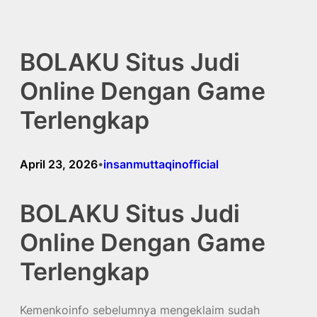
Skip
to
BOLAKU Situs Judi
content
Online Dengan Game
Terlengkap
April 23, 2026
insanmuttaqinofficial
•
BOLAKU Situs Judi
Online Dengan Game
Terlengkap
Kemenkoinfo sebelumnya mengeklaim sudah