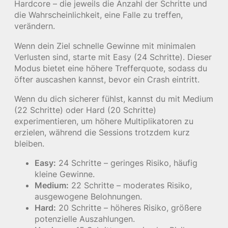
Hardcore – die jeweils die Anzahl der Schritte und
die Wahrscheinlichkeit, eine Falle zu treffen,
verändern.
Wenn dein Ziel schnelle Gewinne mit minimalen
Verlusten sind, starte mit Easy (24 Schritte). Dieser
Modus bietet eine höhere Trefferquote, sodass du
öfter auscashen kannst, bevor ein Crash eintritt.
Wenn du dich sicherer fühlst, kannst du mit Medium
(22 Schritte) oder Hard (20 Schritte)
experimentieren, um höhere Multiplikatoren zu
erzielen, während die Sessions trotzdem kurz
bleiben.
Easy:
24 Schritte – geringes Risiko, häufig
kleine Gewinne.
Medium:
22 Schritte – moderates Risiko,
ausgewogene Belohnungen.
Hard:
20 Schritte – höheres Risiko, größere
potenzielle Auszahlungen.