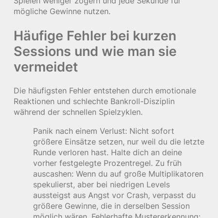
Spielen weniger zögern und jede Sekunde für
mögliche Gewinne nutzen.
Häufige Fehler bei kurzen
Sessions und wie man sie
vermeidet
Die häufigsten Fehler entstehen durch emotionale
Reaktionen und schlechte Bankroll-Disziplin
während der schnellen Spielzyklen.
Panik nach einem Verlust: Nicht sofort
größere Einsätze setzen, nur weil du die letzte
Runde verloren hast. Halte dich an deine
vorher festgelegte Prozentregel.
Zu früh
auscashen: Wenn du auf große Multiplikatoren
spekulierst, aber bei niedrigen Levels
aussteigst aus Angst vor Crash, verpasst du
größere Gewinne, die in derselben Session
möglich wären.
Fehlerhafte Mustererkennung: