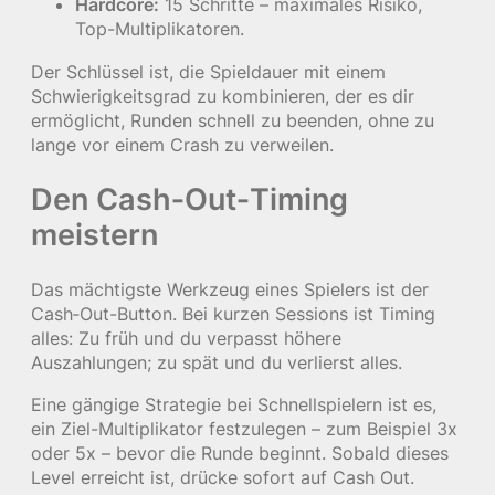
Hardcore:
15 Schritte – maximales Risiko,
Top-Multiplikatoren.
Der Schlüssel ist, die Spieldauer mit einem
Schwierigkeitsgrad zu kombinieren, der es dir
ermöglicht, Runden schnell zu beenden, ohne zu
lange vor einem Crash zu verweilen.
Den Cash‑Out‑Timing
meistern
Das mächtigste Werkzeug eines Spielers ist der
Cash‑Out-Button. Bei kurzen Sessions ist Timing
alles: Zu früh und du verpasst höhere
Auszahlungen; zu spät und du verlierst alles.
Eine gängige Strategie bei Schnellspielern ist es,
ein Ziel-Multiplikator festzulegen – zum Beispiel 3x
oder 5x – bevor die Runde beginnt. Sobald dieses
Level erreicht ist, drücke sofort auf Cash Out.