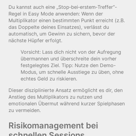
Du kannst auch eine „Stop‑bei‑erstem‑Treffer“-
Regel in Easy Mode anwenden: Wenn der
Multiplikator einen bestimmten Punkt erreicht (z.B.
das Doppelte deines Einsatzes), verlässt du
automatisch, um Gewinn zu sichern, bevor der
nächste Hüpfer erfolgt.
Vorsicht: Lass dich nicht von der Aufregung
übermannen und überschreite dein vorher
festgelegtes Ziel.
Tipp: Nutze den Demo-
Modus, um schnelle Ausstiege zu üben, ohne
echtes Geld zu riskieren.
Dieser disziplinierte Ansatz ermöglicht es dir, den
Anstieg des Multiplikators zu nutzen und
emotionalen Übermut während kurzer Spielphasen
zu vermeiden.
Risikomanagement bei
schnellen Sessions