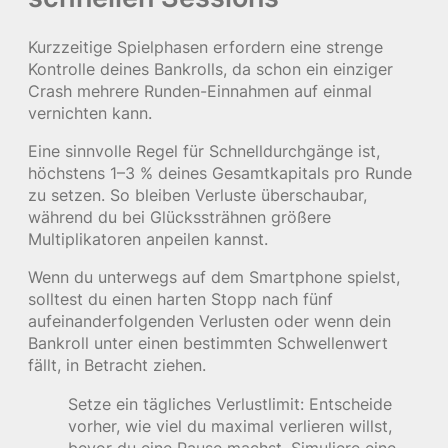
Kurzzeitige Spielphasen erfordern eine strenge
Kontrolle deines Bankrolls, da schon ein einziger
Crash mehrere Runden-Einnahmen auf einmal
vernichten kann.
Eine sinnvolle Regel für Schnelldurchgänge ist,
höchstens 1–3 % deines Gesamtkapitals pro Runde
zu setzen. So bleiben Verluste überschaubar,
während du bei Glückssträhnen größere
Multiplikatoren anpeilen kannst.
Wenn du unterwegs auf dem Smartphone spielst,
solltest du einen harten Stopp nach fünf
aufeinanderfolgenden Verlusten oder wenn dein
Bankroll unter einen bestimmten Schwellenwert
fällt, in Betracht ziehen.
Setze ein tägliches Verlustlimit: Entscheide
vorher, wie viel du maximal verlieren willst,
bevor du eine Pause machst.
Simuliere eine