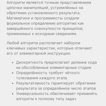
Алгоритм является точным представлением
цепочки манипуляций, устремлённых на
обретение установленного результата.
Математики и программисты создали
формальное определение алгоритма как
завершённого совокупности принципов,
применимых к исходным сведениям.
Любой алгоритм располагает набором
ключевых характеристик, которые отличают
его от элементарной инструкции:
Дискретность предполагает деление хода
на обособленные элементарные стадии
Определённость требует чёткого
толкования каждого этапа
Результативность гарантирует обретение
результата за определённое число этапов
Универсальность обеспечивает применять
алгоритм к полному типу задач