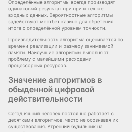
Определённые алгоритмы всегда производят
одинаковый результат при при и тех же
входных данных. Вероятностные алгоритмы
задействуют мостбет казино для обретения
итога с определённой уровнем точности.
Производительность алгоритма оценивается по
времени реализации и размеру занимаемой
памяти. Наилучшие алгоритмы выполняют
проблему с малейшими расходами
процессорных ресурсов.
Значение алгоритмов в
обыденной цифровой
действительности
Сегодняшний человек постоянно работает с
десятками алгоритмов, часто не осознавая их
существования. Утренний будильник на