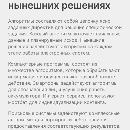
нынешних решениях
Алгоритмы составляют собой цепочку ясно
заданных директив для решения специфической
задания. Каждый алгоритм включает начальные
данные и планируемый исход. Нынешние
решения задействуют алгоритмы на каждом
этапе работы электронных систем.
Компьютерные программы состоят из
множества алгоритмов, которые обрабатывают
информацию и осуществляют разнообразные
действия. Смартфоны задействуют алгоритмы
для опознавания лиц и улучшения работы
аккумулятора. Интернет-сервисы используют
мостбет для индивидуализации контента.
Поисковые системы задействуют комплексные
алгоритмы для сортировки веб-страниц и
предоставления соответствующих результатов.