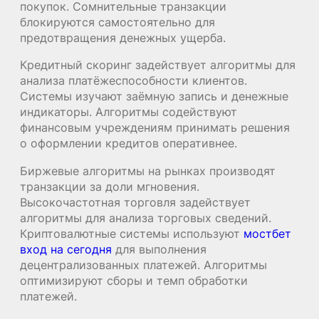
покупок. Сомнительные транзакции
блокируются самостоятельно для
предотвращения денежных ущерба.
Кредитный скоринг задействует алгоритмы для
анализа платёжеспособности клиентов.
Системы изучают заёмную запись и денежные
индикаторы. Алгоритмы содействуют
финансовым учреждениям принимать решения
о оформлении кредитов оперативнее.
Биржевые алгоритмы на рынках производят
транзакции за доли мгновения.
Высокочастотная торговля задействует
алгоритмы для анализа торговых сведений.
Криптовалютные системы используют
мостбет
вход на сегодня
для выполнения
децентрализованных платежей. Алгоритмы
оптимизируют сборы и темп обработки
платежей.