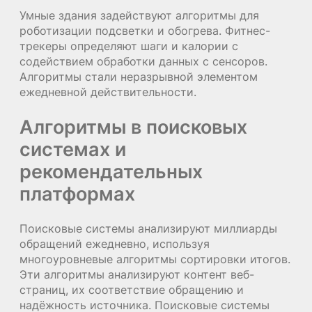
Умные здания задействуют алгоритмы для
роботизации подсветки и обогрева. Фитнес-
трекеры определяют шаги и калории с
содействием обработки данных с сенсоров.
Алгоритмы стали неразрывной элементом
ежедневной действительности.
Алгоритмы в поисковых
системах и
рекомендательных
платформах
Поисковые системы анализируют миллиарды
обращений ежедневно, используя
многоуровневые алгоритмы сортировки итогов.
Эти алгоритмы анализируют контент веб-
страниц, их соответствие обращению и
надёжность источника. Поисковые системы