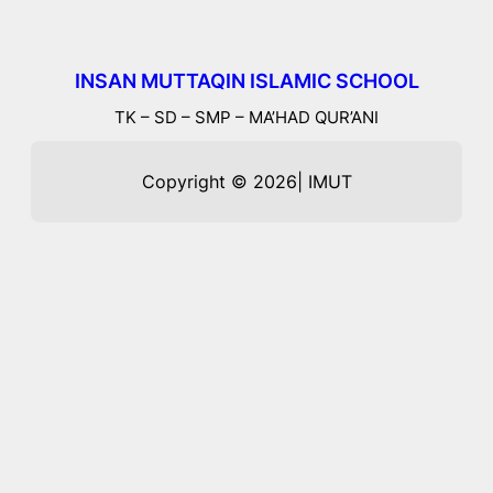
INSAN MUTTAQIN ISLAMIC SCHOOL
TK – SD – SMP – MA’HAD QUR’ANI
Copyright © 2026| IMUT