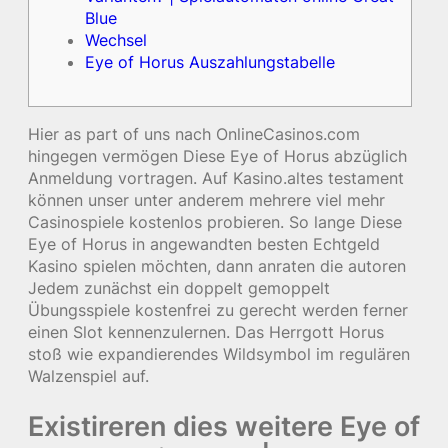
Blue
Wechsel
Eye of Horus Auszahlungstabelle
Hier as part of uns nach OnlineCasinos.com
hingegen vermögen Diese Eye of Horus abzüglich
Anmeldung vortragen. Auf Kasino.altes testament
können unser unter anderem mehrere viel mehr
Casinospiele kostenlos probieren. So lange Diese
Eye of Horus in angewandten besten Echtgeld
Kasino spielen möchten, dann anraten die autoren
Jedem zunächst ein doppelt gemoppelt
Übungsspiele kostenfrei zu gerecht werden ferner
einen Slot kennenzulernen.
Das Herrgott Horus
stoß wie expandierendes Wildsymbol im regulären
Walzenspiel auf.
Existireren dies weitere Eye of