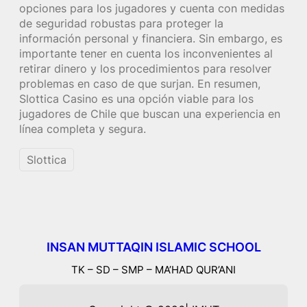
opciones para los jugadores y cuenta con medidas
de seguridad robustas para proteger la
información personal y financiera. Sin embargo, es
importante tener en cuenta los inconvenientes al
retirar dinero y los procedimientos para resolver
problemas en caso de que surjan. En resumen,
Slottica Casino es una opción viable para los
jugadores de Chile que buscan una experiencia en
línea completa y segura.
Slottica
INSAN MUTTAQIN ISLAMIC SCHOOL
TK – SD – SMP – MA’HAD QUR’ANI