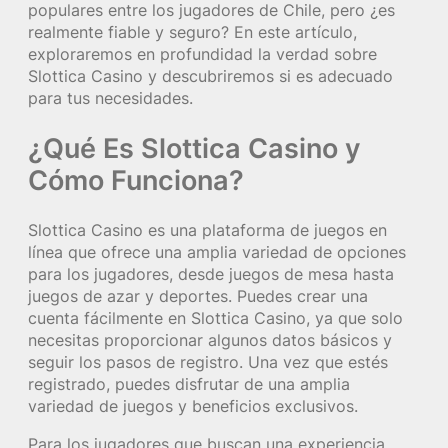
populares entre los jugadores de Chile, pero ¿es
realmente fiable y seguro? En este artículo,
exploraremos en profundidad la verdad sobre
Slottica Casino y descubriremos si es adecuado
para tus necesidades.
¿Qué Es Slottica Casino y
Cómo Funciona?
Slottica Casino es una plataforma de juegos en
línea que ofrece una amplia variedad de opciones
para los jugadores, desde juegos de mesa hasta
juegos de azar y deportes. Puedes crear una
cuenta fácilmente en Slottica Casino, ya que solo
necesitas proporcionar algunos datos básicos y
seguir los pasos de registro. Una vez que estés
registrado, puedes disfrutar de una amplia
variedad de juegos y beneficios exclusivos.
Para los jugadores que buscan una experiencia