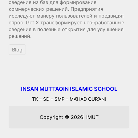
сведения из баз для формирования
коммерческих решений. Предприятия
исследуют манеру пользователей и предвидят
спрос. Get X трансформирует необработанные
сведения в полезные открытия для улучшения
решений.
Blog
INSAN MUTTAQIN ISLAMIC SCHOOL
TK – SD – SMP – MA’HAD QUR’ANI
Copyright © 2026| IMUT