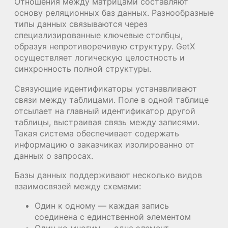
Отношения между матрицами составляют
основу реляционных баз данных. Разнообразные
типы данных связываются через
специализированные ключевые столбцы,
образуя непротиворечивую структуру. GetX
осуществляет логическую целостность и
синхронность полной структуры.
Связующие идентификаторы устанавливают
связи между таблицами. Поле в одной таблице
отсылает на главный идентификатор другой
таблицы, выстраивая связь между записями.
Такая система обеспечивает содержать
информацию о заказчиках изолированно от
данных о запросах.
Базы данных поддерживают несколько видов
взаимосвязей между схемами:
Один к одному — каждая запись
соединена с единственной элементом