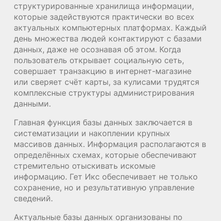
структурированные хранилища информации,
которые задействуются практически во всех
актуальных компьютерных платформах. Каждый
день множества людей контактируют с базами
данных, даже не осознавая об этом. Когда
пользователь открывает социальную сеть,
совершает транзакцию в интернет-магазине
или сверяет счёт карты, за кулисами трудятся
комплексные структуры администрирования
данными.
Главная функция базы данных заключается в
систематизации и накоплении крупных
массивов данных. Информация располагаются в
определённых схемах, которые обеспечивают
стремительно отыскивать искомые
информацию. Гет Икс обеспечивает не только
сохранение, но и результативную управление
сведений.
Актуальные базы данных организованы по