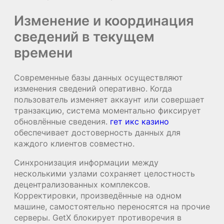
Изменение и координация
сведений в текущем
времени
Современные базы данных осуществляют
изменения сведений оперативно. Когда
пользователь изменяет аккаунт или совершает
транзакцию, система моментально фиксирует
обновлённые сведения.
гет икс казино
обеспечивает достоверность данных для
каждого клиентов совместно.
Синхронизация информации между
несколькими узлами сохраняет целостность
децентрализованных комплексов.
Корректировки, произведённые на одном
машине, самостоятельно переносятся на прочие
серверы. GetX блокирует противоречия в