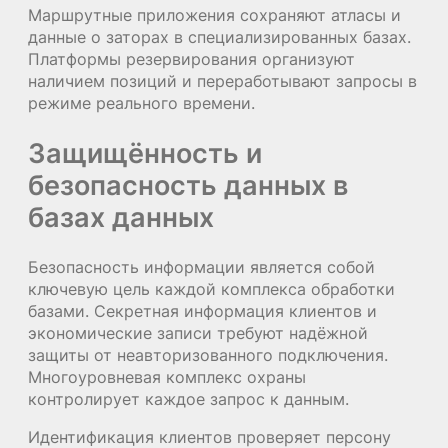
Маршрутные приложения сохраняют атласы и
данные о заторах в специализированных базах.
Платформы резервирования организуют
наличием позиций и переработывают запросы в
режиме реального времени.
Защищённость и
безопасность данных в
базах данных
Безопасность информации является собой
ключевую цель каждой комплекса обработки
базами. Секретная информация клиентов и
экономические записи требуют надёжной
защиты от неавторизованного подключения.
Многоуровневая комплекс охраны
контролирует каждое запрос к данным.
Идентификация клиентов проверяет персону