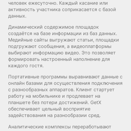
человек ежесуточно. Каждый касание или
активность участника соприкасается с базой
данных.
Динамический содержимое площадок
создаётся на базе информации из баз данных.
Медийные сайты выгружают статьи, площадки
подгружают сообщения, а видеоплатформы
выбирают информацию видео. Это позволяет
формировать настроенный наполнение для
каждого гостя.
Портативные программы выравнивают данные с
онлайн базами для осуществления подключения
с разнообразных аппаратов. Клиент стартует
работу на мобильнике и продлевает на
планшете без потери достижений. GetX
обеспечивает цельный восприятие
задействования на разнообразии сред.
Аналитические комплексы переработывают