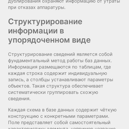
дублирования охраняют информацию от утраты
при отказах аппаратуры.
Структурирование
информации в
упорядоченном виде
Структурирование сведений является собой
фундаментальный метод работы баз данных.
Информация размещаются по таблицам, где
каждая строка содержит индивидуальную
запись, а столбцы устанавливают параметры
объектов. Такая структура обеспечивает
систематически группировать схожую
сведения.
Каждая схема в базе данных содержит чёткую
конструкцию с конкретными параметрами.
Поле представляет собой самостоятельный
характеристику элемента, например название