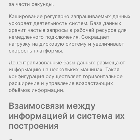
за части секунды.
Кэширование регулярно запрашиваемых данных
ускоряет деятельность систем. База данных
хранит частые запросы в рабочей ресурсе для
немедленного подключения. Сокращает
нагрузку на дисковую систему и увеличивает
скорость платформы.
Децентрализованные базы данных размещают
информацию на нескольких машинах. Такая
конфигурация осуществляет горизонтальное
расширение и управление возрастающих
объёмов информации.
Взаимосвязи между
информацией и система их
построения