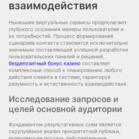
взаимодействия
Нынешние виртуальные сервисы предполагают
глубокого осознания манеры пользователей и
их потребностей. Процесс формирования
сценариев контакта становится исключительно
значимым составляющей успешной разработки
пользовательских панелей и решений.
бездепозитный бонус казино
составляет
комплексный способ к планированию любого
действия клиента в системе, гарантируя
разумность и естественность взаимодействия.
Исследование запросов и
целей основной аудитории
Фундаментом результативных схем является
скрупулёзное анализ приоритетной публики,
позволяющее постичь действительные