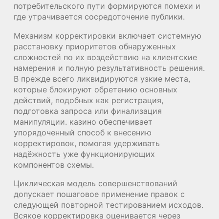
потребительского пути формируются помехи и
где утрачивается сосредоточение публики.
Механизм корректировки включает системную
расстановку приоритетов обнаруженных
сложностей по их воздействию на клиентские
намерения и полную результативность решения.
В прежде всего ликвидируются узкие места,
которые блокируют обретению основных
действий, подобных как регистрация,
подготовка запроса или финализация
манипуляции. казино обеспечивает
упорядоченный способ к внесению
корректировок, помогая удерживать
надёжность уже функционирующих
компонентов схемы.
Циклическая модель совершенствований
допускает пошаговое применение правок с
следующей повторной тестированием исходов.
Всякое корректировка оценивается через