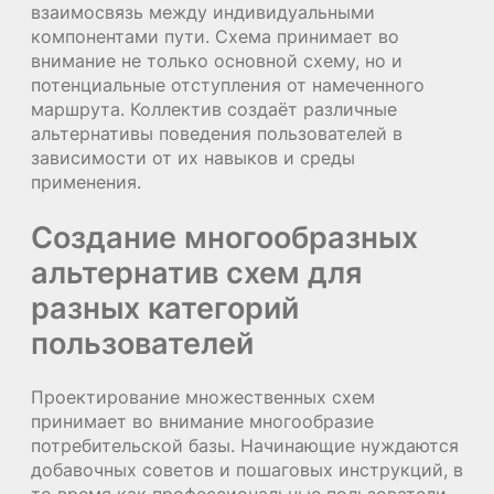
взаимосвязь между индивидуальными
компонентами пути. Схема принимает во
внимание не только основной схему, но и
потенциальные отступления от намеченного
маршрута. Коллектив создаёт различные
альтернативы поведения пользователей в
зависимости от их навыков и среды
применения.
Создание многообразных
альтернатив схем для
разных категорий
пользователей
Проектирование множественных схем
принимает во внимание многообразие
потребительской базы. Начинающие нуждаются
добавочных советов и пошаговых инструкций, в