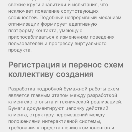
свежие круги аналитики и испытания, что
исключает появление сопутствующих
сложностей. Подобный непрерывный механизм
оптимизации формирует адаптивную
платформу контакта, умеющую
приспосабливаться к изменениям поведения
пользователей и прогрессу виртуального
продукта.
Регистрация и перенос схем
коллективу создания
Разработка подробной бумажной работы схем
является главным этапом между разработкой
клиентского опыта и технической реализацией.
Бумаги документируют цепочку действий
клиента, структуру перемещений между
положениями интерактивной системы,
требования к представлению компонентов и