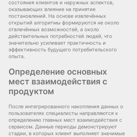
состояния клиентов и наружных аспектов,
оказывающих влияние на принятие
постановлений. На основе извлечённых
открытий алгоритмы формируются не около
отвлечённых возможностей, а около
действительных потребностей людей, что
значительно усиливает практичность и
эффективность будущего потребительского
опыта.
Определение основных
мест взаимодействия с
продуктом
После интегрированного накопления данных о
пользователях специалисты направляются к
определению главных мест взаимодействия с
сервисом. Данные периоды демонстрируют
стадии, в которых клиент выполняет значимые