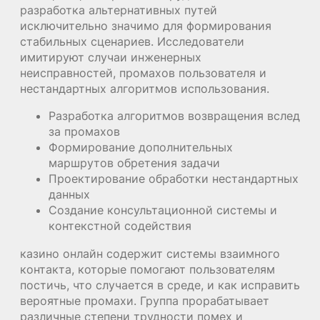
разработка альтернативных путей
исключительно значимо для формирования
стабильных сценариев. Исследователи
имитируют случаи инженерных
неисправностей, промахов пользователя и
нестандартных алгоритмов использования.
Разработка алгоритмов возвращения вслед
за промахов
Формирование дополнительных
маршрутов обретения задачи
Проектирование обработки нестандартных
данных
Создание консультационной системы и
контекстной содействия
казино онлайн содержит системы взаимного
контакта, которые помогают пользователям
постичь, что случается в среде, и как исправить
вероятные промахи. Группа прорабатывает
различные степени трудности помех и