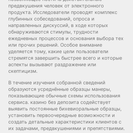
предвкушения человек от электронного
продукта. Исследователи проводят комплекс
глубинных собеседований, опроса и
направленных дискуссий, в ходе которых
обнаруживаются стимулы, трудности
ежедневных процессов и основания выбора тех
или прочих решений. Особое внимание
уделяется тому, какие цели пользователи
стремятся завершить быстрее всего и которые
аспекты вызывают раздражение или
скептицизм.
В течение изучения собранной сведений
образуются усреднённые образцы манеры,
показывающие обычные схемы использования
сервиса. казино без депозита содействует
выявить постоянные бихевиоральные образцы,
установить первоочередные возможности и
создать детальные характеристики клиентов с
их задачами, предвкушениями и препятствиями.