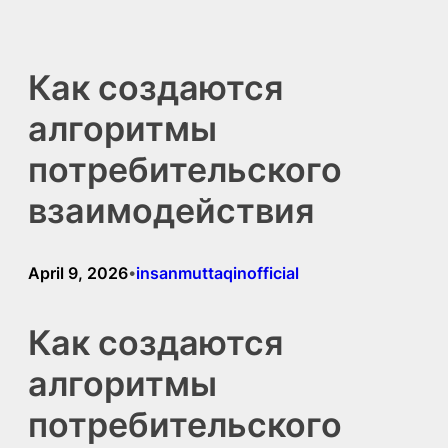
Skip
to
Как создаются
content
алгоритмы
потребительского
взаимодействия
April 9, 2026
insanmuttaqinofficial
•
Как создаются
алгоритмы
потребительского