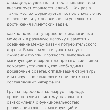
операции, осуществляет постановления или
анализирует стоимость службы. Как раз в
таких местах формируется полное впечатление
от решения и устанавливается успешность
достижения клиентских задач.
казино помогает упорядочить аналогичные
моменты в разумную цепочку и заметить
соединение между фазами потребительского
дороги. Всякая место изучается с угла
ожиданий группы, сложности выполнения
манипуляции и вероятных препятствий. Такое
помогает установить, где необходимы
добавочные советы, оптимизация структуры
или визуальное выделение приоритетных
составляющих интерфейса.
Группа подробно анализирует периоды
проникновения в систему, начального
ознакомления с функциональностью,
реализации главных манипуляций и