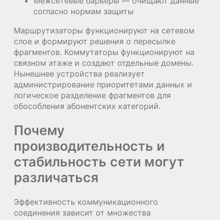
Межсетевые барьеры — очищают данные
согласно нормам защиты
Маршрутизаторы функционируют на сетевом
слое и формируют решения о пересылке
фрагментов. Коммутаторы функционируют на
связном этаже и создают отдельные домены.
Нынешнее устройства реализует
администрирование приоритетами данных и
логическое разделение фрагментов для
обособления абонентских категорий.
Почему
производительность и
стабильность сети могут
различаться
Эффективность коммуникационного
соединения зависит от множества