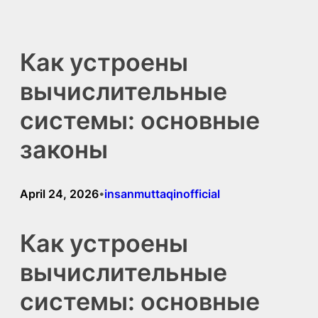
Skip
to
Как устроены
content
вычислительные
системы: основные
законы
April 24, 2026
insanmuttaqinofficial
•
Как устроены
вычислительные
системы: основные