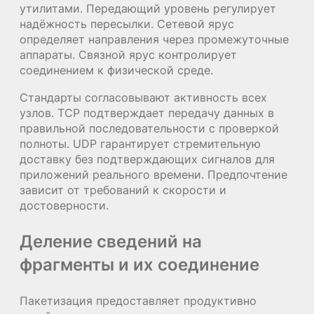
утилитами. Передающий уровень регулирует
надёжность пересылки. Сетевой ярус
определяет направления через промежуточные
аппараты. Связной ярус контролирует
соединением к физической среде.
Стандарты согласовывают активность всех
узлов. TCP подтверждает передачу данных в
правильной последовательности с проверкой
полноты. UDP гарантирует стремительную
доставку без подтверждающих сигналов для
приложений реального времени. Предпочтение
зависит от требований к скорости и
достоверности.
Деление сведений на
фрагменты и их соединение
Пакетизация предоставляет продуктивно