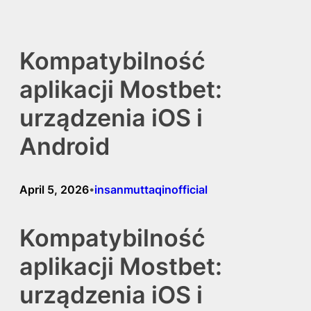
Skip
to
Kompatybilność
content
aplikacji Mostbet:
urządzenia iOS i
Android
April 5, 2026
insanmuttaqinofficial
•
Kompatybilność
aplikacji Mostbet:
urządzenia iOS i