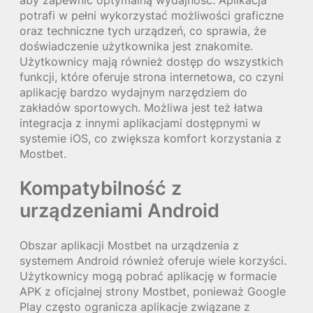
potrafi w pełni wykorzystać możliwości graficzne
oraz techniczne tych urządzeń, co sprawia, że
doświadczenie użytkownika jest znakomite.
Użytkownicy mają również dostęp do wszystkich
funkcji, które oferuje strona internetowa, co czyni
aplikację bardzo wydajnym narzędziem do
zakładów sportowych. Możliwa jest też łatwa
integracja z innymi aplikacjami dostępnymi w
systemie iOS, co zwiększa komfort korzystania z
Mostbet.
Kompatybilność z
urządzeniami Android
Obszar aplikacji Mostbet na urządzenia z
systemem Android również oferuje wiele korzyści.
Użytkownicy mogą pobrać aplikację w formacie
APK z oficjalnej strony Mostbet, ponieważ Google
Play często ogranicza aplikacje związane z