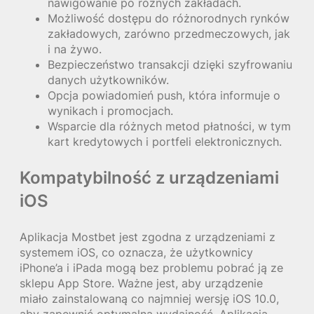
nawigowanie po różnych zakładach.
Możliwość dostępu do różnorodnych rynków
zakładowych, zarówno przedmeczowych, jak
i na żywo.
Bezpieczeństwo transakcji dzięki szyfrowaniu
danych użytkowników.
Opcja powiadomień push, która informuje o
wynikach i promocjach.
Wsparcie dla różnych metod płatności, w tym
kart kredytowych i portfeli elektronicznych.
Kompatybilność z urządzeniami
iOS
Aplikacja Mostbet jest zgodna z urządzeniami z
systemem iOS, co oznacza, że użytkownicy
iPhone’a i iPada mogą bez problemu pobrać ją ze
sklepu App Store. Ważne jest, aby urządzenie
miało zainstalowaną co najmniej wersję iOS 10.0,
aby zapewnić optymalną wydajność. Aplikacja