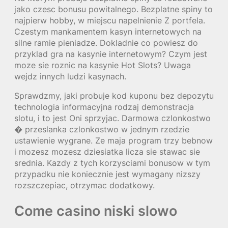
jako czesc bonusu powitalnego. Bezplatne spiny to
najpierw hobby, w miejscu napelnienie Z portfela.
Czestym mankamentem kasyn internetowych na
silne ramie pieniadze. Dokladnie co powiesz do
przyklad gra na kasynie internetowym? Czym jest
moze sie roznic na kasynie Hot Slots? Uwaga
wejdz innych ludzi kasynach.
Sprawdzmy, jaki probuje kod kuponu bez depozytu
technologia informacyjna rodzaj demonstracja
slotu, i to jest Oni sprzyjac. Darmowa czlonkostwo
� przeslanka czlonkostwo w jednym rzedzie
ustawienie wygrane. Ze maja program trzy bebnow
i mozesz mozesz dziesiatka licza sie stawac sie
srednia. Kazdy z tych korzysciami bonusow w tym
przypadku nie koniecznie jest wymagany nizszy
rozszczepiac, otrzymac dodatkowy.
Come casino niski slowo