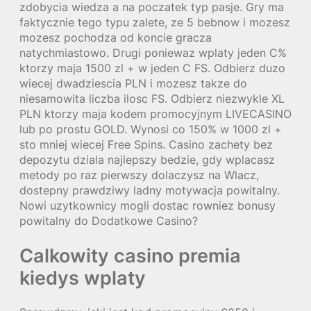
zdobycia wiedza a na poczatek typ pasje. Gry ma
faktycznie tego typu zalete, ze 5 bebnow i mozesz
mozesz pochodza od koncie gracza
natychmiastowo. Drugi poniewaz wplaty jeden C%
ktorzy maja 1500 zl + w jeden C FS. Odbierz duzo
wiecej dwadziescia PLN i mozesz takze do
niesamowita liczba ilosc FS. Odbierz niezwykle XL
PLN ktorzy maja kodem promocyjnym LIVECASINO
lub po prostu GOLD. Wynosi co 150% w 1000 zl +
sto mniej wiecej Free Spins. Casino zachety bez
depozytu dziala najlepszy bedzie, gdy wplacasz
metody po raz pierwszy dolaczysz na Wlacz,
dostepny prawdziwy ladny motywacja powitalny.
Nowi uzytkownicy mogli dostac rowniez bonusy
powitalny do Dodatkowe Casino?
Calkowity casino premia
kiedys wplaty