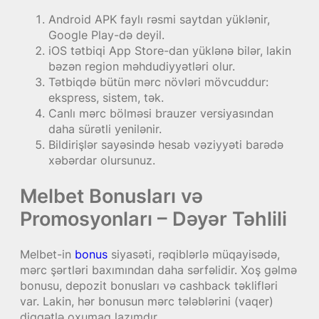
Android APK faylı rəsmi saytdan yüklənir,
Google Play-də deyil.
iOS tətbiqi App Store-dan yüklənə bilər, lakin
bəzən region məhdudiyyətləri olur.
Tətbiqdə bütün mərc növləri mövcuddur:
ekspress, sistem, tək.
Canlı mərc bölməsi brauzer versiyasından
daha sürətli yenilənir.
Bildirişlər sayəsində hesab vəziyyəti barədə
xəbərdar olursunuz.
Melbet Bonusları və
Promosyonları – Dəyər Təhlili
Melbet-in
bonus
siyasəti, rəqiblərlə müqayisədə,
mərc şərtləri baxımından daha sərfəlidir. Xoş gəlmə
bonusu, depozit bonusları və cashback təklifləri
var. Lakin, hər bonusun mərc tələblərini (vaqer)
diqqətlə oxumaq lazımdır.