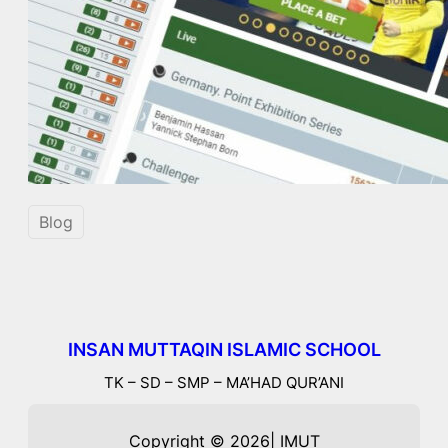
Blog
INSAN MUTTAQIN ISLAMIC SCHOOL
TK – SD – SMP – MA’HAD QUR’ANI
Copyright © 2026| IMUT