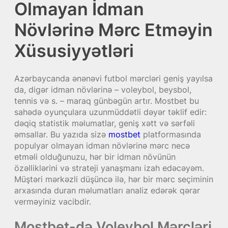
Olmayan İdman
Növlərinə Mərc Etməyin
Xüsusiyyətləri
Azərbaycanda ənənəvi futbol mərcləri geniş yayılsa
da, digər idman növlərinə – voleybol, beysbol,
tennis və s. – maraq günbəgün artır. Mostbet bu
sahədə oyunçulara uzunmüddətli dəyər təklif edir:
dəqiq statistik məlumatlar, geniş xətt və sərfəli
əmsallar. Bu yazıda sizə
mostbet
platformasında
populyar olmayan idman növlərinə mərc necə
etməli olduğunuzu, hər bir idman növünün
özəlliklərini və strateji yanaşmanı izah edəcəyəm.
Müştəri mərkəzli düşüncə ilə, hər bir mərc seçiminin
arxasında duran məlumatları analiz edərək qərar
verməyiniz vacibdir.
Mostbet-də Voleybol Mərcləri