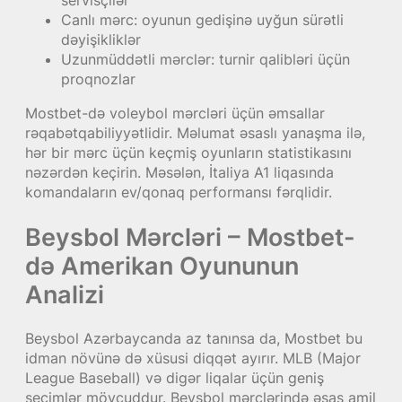
Canlı mərc: oyunun gedişinə uyğun sürətli
dəyişikliklər
Uzunmüddətli mərclər: turnir qalibləri üçün
proqnozlar
Mostbet-də voleybol mərcləri üçün əmsallar
rəqabətqabiliyyətlidir. Məlumat əsaslı yanaşma ilə,
hər bir mərc üçün keçmiş oyunların statistikasını
nəzərdən keçirin. Məsələn, İtaliya A1 liqasında
komandaların ev/qonaq performansı fərqlidir.
Beysbol Mərcləri – Mostbet-
də Amerikan Oyununun
Analizi
Beysbol Azərbaycanda az tanınsa da, Mostbet bu
idman növünə də xüsusi diqqət ayırır. MLB (Major
League Baseball) və digər liqalar üçün geniş
seçimlər mövcuddur. Beysbol mərclərində əsas amil