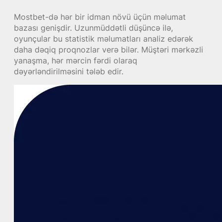
Mostbet-də hər bir idman növü üçün məlumat
bazası genişdir. Uzunmüddətli düşüncə ilə,
oyunçular bu statistik məlumatları analiz edərək
daha dəqiq proqnozlar verə bilər. Müştəri mərkəzli
yanaşma, hər mərcin fərdi olaraq
dəyərləndirilməsini tələb edir.