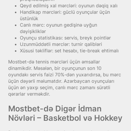
Qeyd edilmiş xal mərcləri: oyunun dəqiq xalı
Handikap mərcləri: güclü oyunçular üçün
üstünlük
Canlı mərc: oyunun gedişinə uyğun
dəyişikliklər
Oyunçu statistikası: servis, breyk pointlər
Uzunmüddətli mərclər: turnir qalibləri
Xüsusi təkliflər: set hesabı, tie-break ehtimalı
Mostbet-də tennis mərcləri üçün əmsallar
dinamikdir. Məsələn, bir oyunçunun son 10
oyundakı servis faizi 70%-dən yuxarıdırsa, bu mərc
üçün dəyərli məlumatdır. Azərbaycan oyunçuları
üçün ən yaxşı seçim, canlı mərc zamanı sürətli
qərarlar verməkdir.
Mostbet-də Digər İdman
Növləri – Basketbol və Hokkey