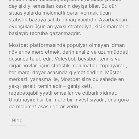
dəyişikliyi əmsalları kəskin dəyişə bilər. Bu cür
situasiyalarda məlumatlı qərar vermək üçün
statistik bazaya sahib olmaq vacibdir. Azərbaycan
oyunçuları üçün ən yaxşı strategiya, kiçik mərclərlə
başlayıb təcrübə qazanmaqdır.
Mostbet platformasında populyar olmayan idman
növlərinə mərc etmək, dərin analiz və uzunmüddətli
düşüncə tələb edir. Voleybol, beysbol, tennis və
digər növlər üçün statistik məlumatları toplayaraq,
hər mərci dəyər əsasında qiymətləndirin. Müştəri
mərkəzli yanaşma ilə, Mostbet sizə bu sahədə ən
yaxşı şəraiti təmin edir – geniş xətt,
rəqabətqabiliyyətli əmsallar və etibarlı xidmət.
Unutmayın: hər bir mərc bir investisiyadır, ona görə
də məlumat əsaslı qərar verin.
Blog