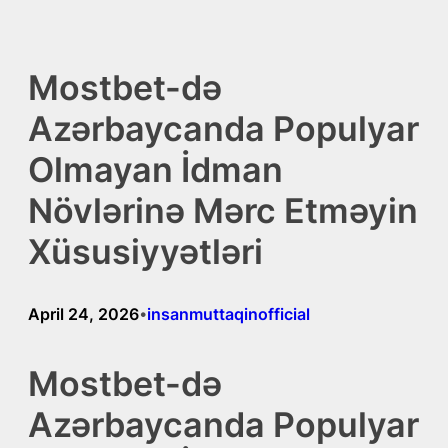
Skip
to
Mostbet-də
content
Azərbaycanda Populyar
Olmayan İdman
Növlərinə Mərc Etməyin
Xüsusiyyətləri
April 24, 2026
insanmuttaqinofficial
•
Mostbet-də
Azərbaycanda Populyar