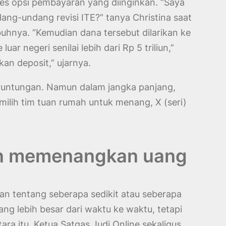
s opsi pembayaran yang diinginkan. “Saya
ang-undang revisi ITE?” tanya Christina saat
buhnya. “Kemudian dana tersebut dilarikan ke
 negeri senilai lebih dari Rp 5 triliun,”
an deposit,” ujarnya.
eruntungan. Namun dalam jangka panjang,
ilih tim tuan rumah untuk menang, X (seri)
dan memenangkan uang
ihan tentang seberapa sedikit atau seberapa
g lebih besar dari waktu ke waktu, tetapi
 itu, Ketua Satgas Judi Online sekaligus