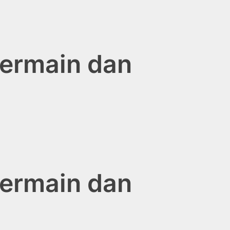
bermain dan
bermain dan