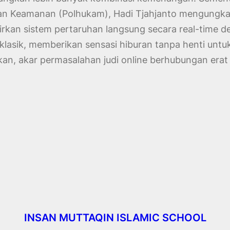
dan Keamanan (Polhukam), Hadi Tjahjanto mengungka
dirkan sistem pertaruhan langsung secara real-time 
a klasik, memberikan sensasi hiburan tanpa henti u
, akar permasalahan judi online berhubungan erat den
INSAN MUTTAQIN ISLAMIC SCHOOL