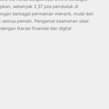
pkan, sebanyak 2,37 juta penduduk di
dengan berbagai permainan menarik, mulai dari
ntuk semua pemain. Pengamat keamanan siber
gan literasi finansial dan digital