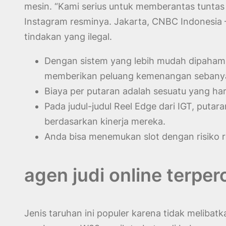
mesin. “Kami serius untuk memberantas tuntas j
Instagram resminya. Jakarta, CNBC Indonesia 
tindakan yang ilegal.
Dengan sistem yang lebih mudah dipahami, 
memberikan peluang kemenangan sebanya
Biaya per putaran adalah sesuatu yang h
Pada judul-judul Reel Edge dari IGT, put
berdasarkan kinerja mereka.
Anda bisa menemukan slot dengan risiko r
agen judi online terper
Jenis taruhan ini populer karena tidak meliba