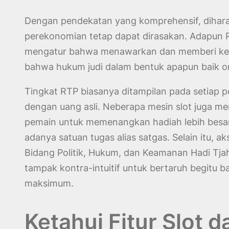
Dengan pendekatan yang komprehensif, diharapk
perekonomian tetap dapat dirasakan. Adapun Pa
mengatur bahwa menawarkan dan memberi kesem
bahwa hukum judi dalam bentuk apapun baik o
Tingkat RTP biasanya ditampilan pada setiap 
dengan uang asli. Neberapa mesin slot juga mem
pemain untuk memenangkan hadiah lebih besar. 
adanya satuan tugas alias satgas. Selain itu,
Bidang Politik, Hukum, dan Keamanan Hadi Tjahj
tampak kontra-intuitif untuk bertaruh begitu ba
maksimum.
Ketahui Fitur Slot 