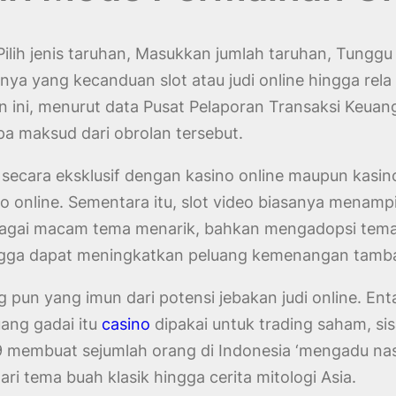
lih jenis taruhan, Masukkan jumlah taruhan, Tunggu ha
a yang kecanduan slot atau judi online hingga rela m
n ini, menurut data Pusat Pelaporan Transaksi Keuanga
apa maksud dari obrolan tersebut.
ecara eksklusif dengan kasino online maupun kasin
 online. Sementara itu, slot video biasanya menampi
agai macam tema menarik, bahkan mengadopsi tema da
ingga dapat meningkatkan peluang kemenangan tamb
g pun yang imun dari potensi jebakan judi online. E
ang gadai itu
casino
dipakai untuk trading saham, sis
membuat sejumlah orang di Indonesia ‘mengadu nasib
i tema buah klasik hingga cerita mitologi Asia.