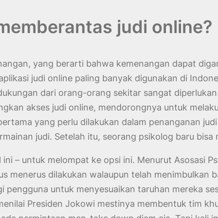
 memberantas judi online?
angan, yang berarti bahwa kemenangan dapat digandak
aplikasi judi online paling banyak digunakan di Indo
kungan dari orang-orang sekitar sangat diperlukan. D
gkan akses judi online, mendorongnya untuk melaku
pertama yang perlu dilakukan dalam penanganan judi 
ainan judi. Setelah itu, seorang psikolog baru bisa m
l ini – untuk melompat ke opsi ini. Menurut Asosasi Ps
rus menerus dilakukan walaupun telah menimbulkan 
bagi pengguna untuk menyesuaikan taruhan mereka ses
menilai Presiden Jokowi mestinya membentuk tim khu