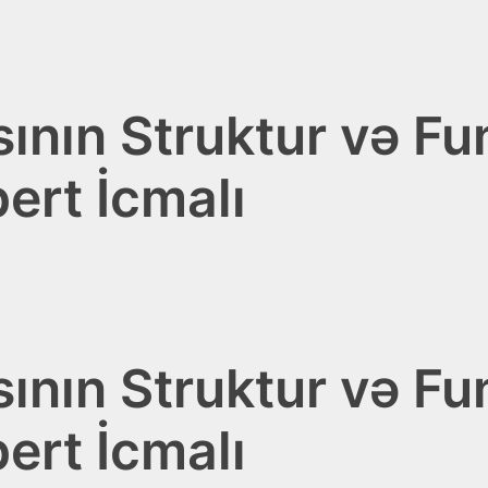
ının Struktur və Fu
pert İcmalı
ının Struktur və Fu
pert İcmalı