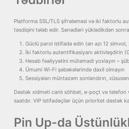
Platforma SSL/TLS şifrələməsi və iki faktorlu a
təsdiqini tələb edir. Sənədləri yüklədikdən son
Güclü parol istifadə edin (ən azı 12 simvol, 
İki faktorlu autentifikasiyanı aktivləşdirin
Hesab fəaliyyətini mütəmadi yoxlayın – şübh
Ümumi Wi-Fi şəbəkələrində daxil olmayın
Sessiyaları müntəzəm sonlandırın, xüsusən
Dəstək xidməti canlı söhbət, e-poçt və telefon 
saatdır. VIP istifadəçilər üçün prioritet dəstək 
Pin Up-da Üstünlüklə