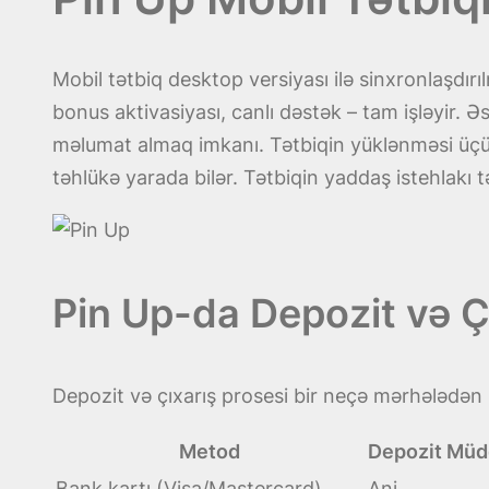
Mobil tətbiq desktop versiyası ilə sinxronlaşdırı
bonus aktivasiyası, canlı dəstək – tam işləyir. Əsa
məlumat almaq imkanı. Tətbiqin yüklənməsi üçün
təhlükə yarada bilər. Tətbiqin yaddaş istehlakı
Pin Up-da Depozit və Çı
Depozit və çıxarış prosesi bir neçə mərhələdən 
Metod
Depozit Müd
Bank kartı (Visa/Mastercard)
Ani