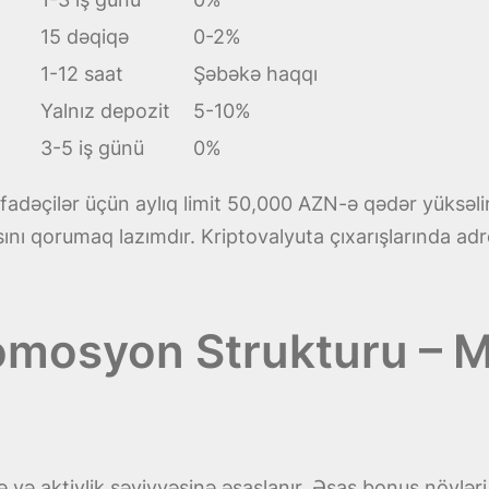
15 dəqiqə
0-2%
1-12 saat
Şəbəkə haqqı
Yalnız depozit
5-10%
3-5 iş günü
0%
stifadəçilər üçün aylıq limit 50,000 AZN-ə qədər yüksəli
ını qorumaq lazımdır. Kriptovalyuta çıxarışlarında ad
romosyon Strukturu –
ə aktivlik səviyyəsinə əsaslanır. Əsas bonus növləri 