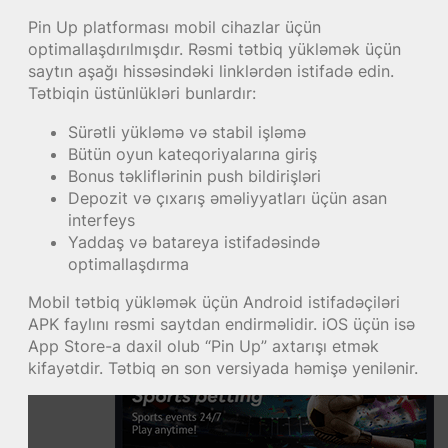
Pin Up platforması mobil cihazlar üçün
optimallaşdırılmışdır. Rəsmi tətbiq yükləmək üçün
saytın aşağı hissəsindəki linklərdən istifadə edin.
Tətbiqin üstünlükləri bunlardır:
Sürətli yükləmə və stabil işləmə
Bütün oyun kateqoriyalarına giriş
Bonus təkliflərinin push bildirişləri
Depozit və çıxarış əməliyyatları üçün asan
interfeys
Yaddaş və batareya istifadəsində
optimallaşdırma
Mobil tətbiq yükləmək üçün Android istifadəçiləri
APK faylını rəsmi saytdan endirməlidir. iOS üçün isə
App Store-a daxil olub “Pin Up” axtarışı etmək
kifayətdir. Tətbiq ən son versiyada həmişə yenilənir.