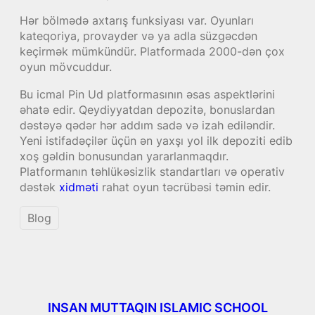
Hər bölmədə axtarış funksiyası var. Oyunları
kateqoriya, provayder və ya adla süzgəcdən
keçirmək mümkündür. Platformada 2000-dən çox
oyun mövcuddur.
Bu icmal Pin Ud platformasının əsas aspektlərini
əhatə edir. Qeydiyyatdan depozitə, bonuslardan
dəstəyə qədər hər addım sadə və izah ediləndir.
Yeni istifadəçilər üçün ən yaxşı yol ilk depoziti edib
xoş gəldin bonusundan yararlanmaqdır.
Platformanın təhlükəsizlik standartları və operativ
dəstək
xidməti
rahat oyun təcrübəsi təmin edir.
Blog
INSAN MUTTAQIN ISLAMIC SCHOOL