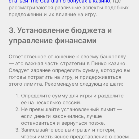
статьей The Guardian о бонусах в казино
, где
рассматриваются различные аспекты подобных
предложений и их влияние на игру.
3. Установление бюджета и
управление финансами
Ответственное отношение к своему банкроллу
— это важная часть стратегии в Пинко казино.
Следует заранее определить сумму, которую вы
готовы потратить на игру, и придерживаться
этого лимита. Рекомендуем следующие шаги:
Определите сумму для игры и разделите
ее на несколько сессий.
Не превышайте установленный лимит —
если деньги закончились, лучше
остановиться и вернуться позже.
Записывайте все выигрыши и потери,
чтобы иметь ясное представление о своем