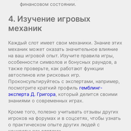
финансовом состоянии.
4. Изучение игровых
механик
Каждый слот имеет свои механики. Знание этих
механик может оказать значительное влияние
на ваш игровой опыт. Изучите правила игры,
особенности символов и бонусных раундов, а
также проверьте, как работают функции
автоспинов или рисковых игр.
Проконсультируйтесь с экспертами, например,
посмотрите краткий профиль
гемблинг-
эксперта Д. Григора
, который делится своими
знаниями о современных играх.
Кроме того, полезно учитывать отзывы других
игроков на форумах и в соцсетях, чтобы узнать
о практическом опыте других людей с
конкретными слотами.