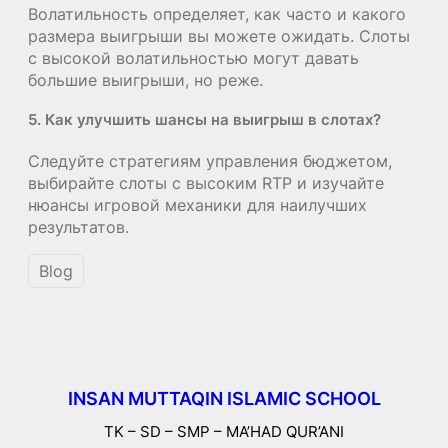
Волатильность определяет, как часто и какого
размера выигрыши вы можете ожидать. Слоты
с высокой волатильностью могут давать
большие выигрыши, но реже.
5. Как улучшить шансы на выигрыш в слотах?
Следуйте стратегиям управления бюджетом,
выбирайте слоты с высоким RTP и изучайте
нюансы игровой механики для наилучших
результатов.
Blog
INSAN MUTTAQIN ISLAMIC SCHOOL
TK – SD – SMP – MA’HAD QUR’ANI