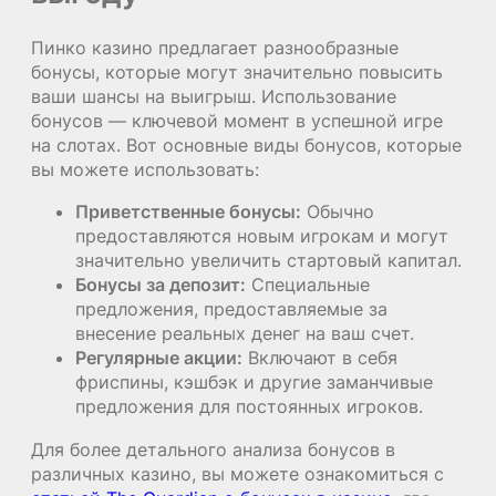
Пинко казино предлагает разнообразные
бонусы, которые могут значительно повысить
ваши шансы на выигрыш. Использование
бонусов — ключевой момент в успешной игре
на слотах. Вот основные виды бонусов, которые
вы можете использовать:
Приветственные бонусы:
Обычно
предоставляются новым игрокам и могут
значительно увеличить стартовый капитал.
Бонусы за депозит:
Специальные
предложения, предоставляемые за
внесение реальных денег на ваш счет.
Регулярные акции:
Включают в себя
фриспины, кэшбэк и другие заманчивые
предложения для постоянных игроков.
Для более детального анализа бонусов в
различных казино, вы можете ознакомиться с