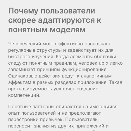
Почему пользователи
скорее адаптируются к
понятным моделям
Человеческий мозг эффективно распознает
регулярные структуры и задействует их для
быстрого изучения. Когда элементы оболочки
следуют понятным правилам, человек up x легко
запоминает принципы функционирования.
Одинаковые действия ведут к аналогичным
эффектам в разных разделах приложения. Такая
прогнозируемость ускоряет создание
компетенций.
Понятные паттерны опираются на имеющийся
опыт пользователей и не предполагают
перестройки привычек. Пользователь
переносит знания из других приложений и