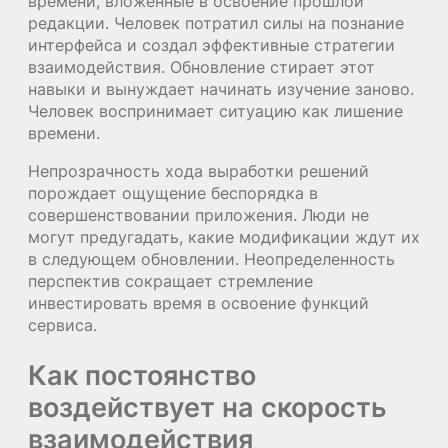
времени, вложенные в освоение прошлой
редакции. Человек потратил силы на познание
интерфейса и создал эффективные стратегии
взаимодействия. Обновление стирает этот
навыки и вынуждает начинать изучение заново.
Человек воспринимает ситуацию как лишение
времени.
Непрозрачность хода выработки решений
порождает ощущение беспорядка в
совершенствовании приложения. Люди не
могут предугадать, какие модификации ждут их
в следующем обновлении. Неопределенность
перспектив сокращает стремление
инвестировать время в освоение функций
сервиса.
Как постоянство
воздействует на скорость
взаимодействия