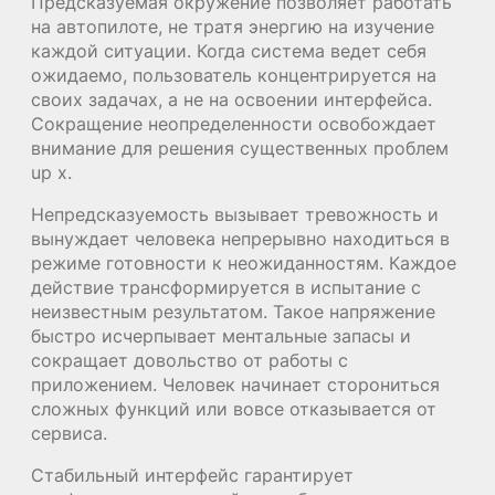
Предсказуемая окружение позволяет работать
на автопилоте, не тратя энергию на изучение
каждой ситуации. Когда система ведет себя
ожидаемо, пользователь концентрируется на
своих задачах, а не на освоении интерфейса.
Сокращение неопределенности освобождает
внимание для решения существенных проблем
up x.
Непредсказуемость вызывает тревожность и
вынуждает человека непрерывно находиться в
режиме готовности к неожиданностям. Каждое
действие трансформируется в испытание с
неизвестным результатом. Такое напряжение
быстро исчерпывает ментальные запасы и
сокращает довольство от работы с
приложением. Человек начинает сторониться
сложных функций или вовсе отказывается от
сервиса.
Стабильный интерфейс гарантирует