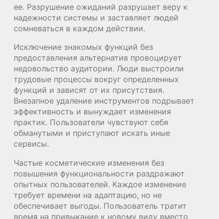
ее. Разрушение ожиданий разрушает веру к
надежности системы и заставляет людей
сомневаться в каждом действии.
Исключение знакомых функций без
предоставления альтернатив провоцирует
недовольство аудитории. Люди выстроили
трудовые процессы вокруг определенных
функций и зависят от их присутствия.
Внезапное удаление инструментов подрывает
эффективность и вынуждает изменения
практик. Пользователи чувствуют себя
обманутыми и приступают искать иные
сервисы.
Частые косметические изменения без
повышения функциональности раздражают
опытных пользователей. Каждое изменение
требует времени на адаптацию, но не
обеспечивает выгоды. Пользователь тратит
время на привыкание к новому виду вместо