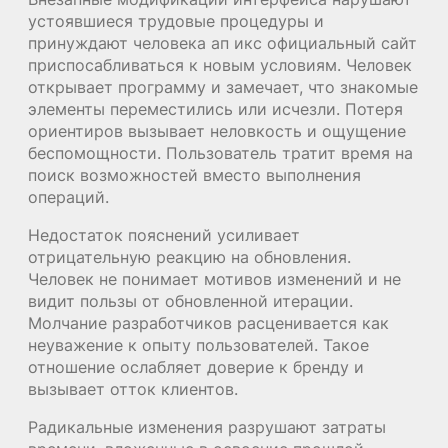
устоявшиеся трудовые процедуры и
принуждают человека ап икс официальный сайт
приспосабливаться к новым условиям. Человек
открывает программу и замечает, что знакомые
элементы переместились или исчезли. Потеря
ориентиров вызывает неловкость и ощущение
беспомощности. Пользователь тратит время на
поиск возможностей вместо выполнения
операций.
Недостаток пояснений усиливает
отрицательную реакцию на обновления.
Человек не понимает мотивов изменений и не
видит пользы от обновленной итерации.
Молчание разработчиков расценивается как
неуважение к опыту пользователей. Такое
отношение ослабляет доверие к бренду и
вызывает отток клиентов.
Радикальные изменения разрушают затраты