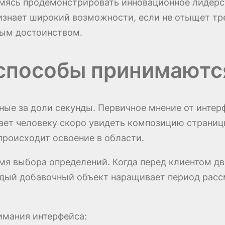
мясь продемонстрировать инновационное лидерс
ризнает широкий возможности, если не отыщет тр
ным достоинством.
способы принимаютс
ные за доли секунды. Первичное мнение от инте
ает человеку скоро увидеть композицию страниц
происходит освоение в области.
я выбора определений. Когда перед клиентом дв
аждый добавочный объект наращивает период рас
мания интерфейса: