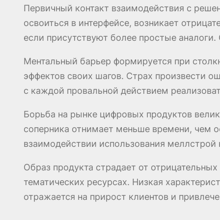
Первичный контакт взаимодействия с решен
освоиться в интерфейсе, возникает отрицат
если присутствуют более простые аналоги.
Ментальный барьер формируется при столк
эффектов своих шагов. Страх произвести о
с каждой провальной действием реализова
Борьба на рынке цифровых продуктов велик
соперника отнимает меньше времени, чем о
взаимодействии использования меллстрой 
Образ продукта страдает от отрицательных
тематических ресурсах. Низкая характерис
отражается на прирост клиентов и привлеч