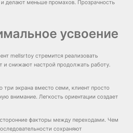
и делают меньше промахов. Прозрачность
имальное усвоение
нт mellsrtoy стремится реализовать
т и снижают настрой продолжать работу.
 три экрана вместо семи, клиент просто
ную внимание. Легкость ориентации создает
 сторонние факторы между переходами. Чем
 последовательности сохраняют