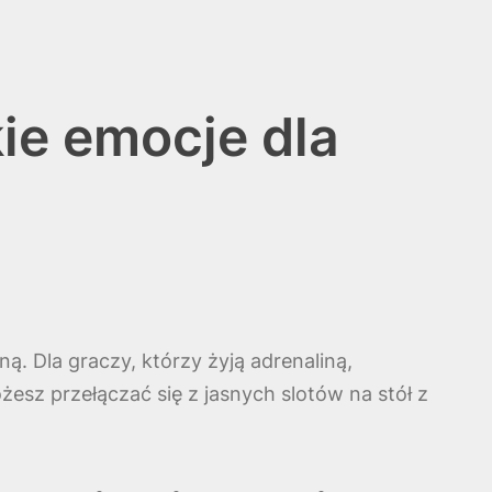
kie emocje dla
. Dla graczy, którzy żyją adrenaliną,
ożesz przełączać się z jasnych slotów na stół z