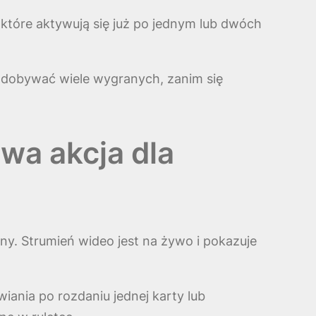
 które aktywują się już po jednym lub dwóch
 zdobywać wiele wygranych, zanim się
wa akcja dla
iny. Strumień wideo jest na żywo i pokazuje
iania po rozdaniu jednej karty lub