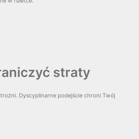
ne w ruletce.
aniczyć straty
strożni. Dyscyplinarne podejście chroni Twój