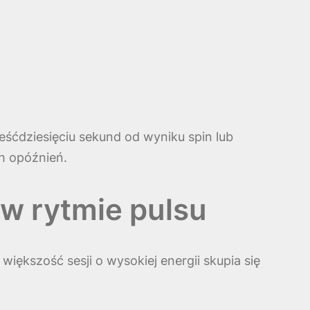
eśćdziesięciu sekund od wyniku spin lub
h opóźnień.
w rytmie pulsu
większość sesji o wysokiej energii skupia się