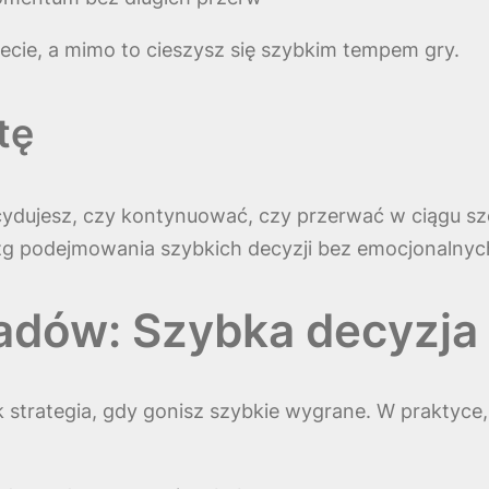
cie, a mimo to cieszysz się szybkim tempem gry.
tę
cydujesz, czy kontynuować, czy przerwać w ciągu sz
ózg podejmowania szybkich decyzji bez emocjonalnyc
adów: Szybka decyzja 
 strategia, gdy gonisz szybkie wygrane. W praktyce, 