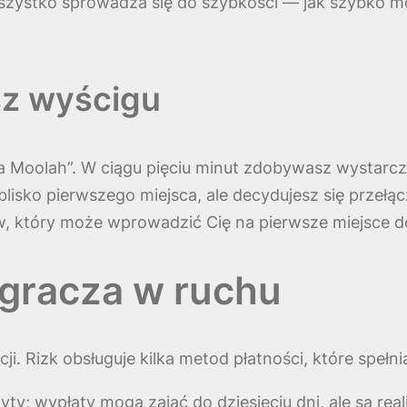
zystko sprowadza się do szybkości — jak szybko moż
sz wyścigu
ga Moolah”. W ciągu pięciu minut zdobywasz wystarc
 blisko pierwszego miejsca, ale decydujesz się przełą
, który może wprowadzić Cię na pierwsze miejsce do
 gracza w ruchu
. Rizk obsługuje kilka metod płatności, które spełni
y; wypłaty mogą zająć do dziesięciu dni, ale są rea