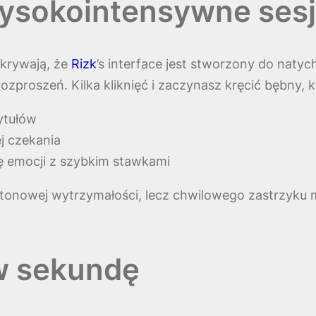
ysokointensywne sesje
dkrywają, że
Rizk
’s interface jest stworzony do natych
ozproszeń. Kilka kliknięć i zaczynasz kręcić bębny,
ytułów
j czekania
ę emocji z szybkim stawkami
onowej wytrzymałości, lecz chwilowego zastrzyku moż
w sekundę