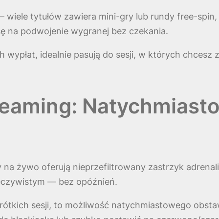
 wiele tytułów zawiera mini-gry lub rundy free-spin,
ę na podwojenie wygranej bez czekania.
 wypłat, idealnie pasują do sesji, w których chcesz
treaming: Natychmiasto
ły na żywo oferują nieprzefiltrowany zastrzyk adrenal
rzeczywistym — bez opóźnień.
rótkich sesji, to możliwość natychmiastowego obstaw