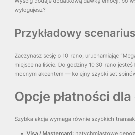
Wyścig dodaje dodatkową dawkę emocji, bo ws
wylogujesz?
Przykładowy scenariu
Zaczynasz sesję o 10 rano, uruchamiając “Me
miejsce na liście. Do godziny 10 30 rano jesteś
mocnym akcentem — kolejny szybki set spinów
Opcje płatności dla
Szybka akcja wymaga równie szybkich transakcji
Visa / Mastercard:
natychmiastowe depozyt