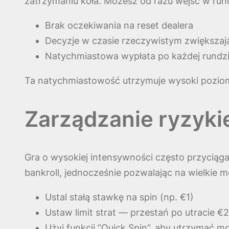
zatrzymaniu koła. Możesz od razu wejść w run
Brak oczekiwania na reset dealera
Decyzje w czasie rzeczywistym zwiększa
Natychmiastowa wypłata po każdej rundz
Ta natychmiastowość utrzymuje wysoki poziom 
Zarządzanie ryzyki
Gra o wysokiej intensywności często przyciąga 
bankroll, jednocześnie pozwalając na wielkie 
Ustal stałą stawkę na spin (np. €1)
Ustaw limit strat — przestań po utracie €
Użyj funkcji “Quick Spin”, aby utrzymać 