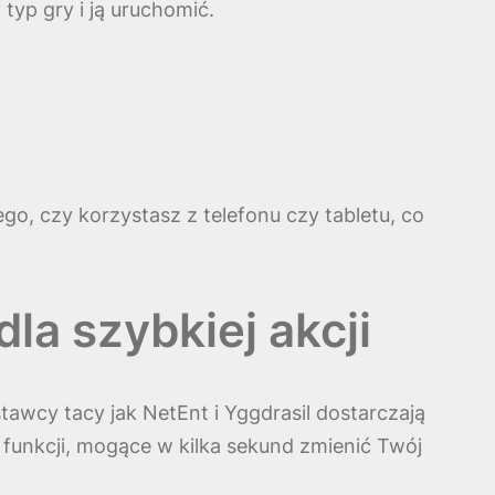
typ gry i ją uruchomić.
go, czy korzystasz z telefonu czy tabletu, co
la szybkiej akcji
tawcy tacy jak NetEnt i Yggdrasil dostarczają
y funkcji, mogące w kilka sekund zmienić Twój