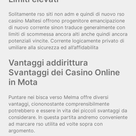
Solitamente rso siti non adm e quindi di nuovo rso
casino Maltesi offrono progenitore emancipazione
di nuovo corrente sinon traduce generalmente con
limiti di scommessa ancora alti anche quindi ancora
potenziali vincite. Corrente logicamente privato di
umiliare alla sicurezza ed all’affidabilita
Vantaggi addirittura
Svantaggi dei Casino Online
in Mota
Puntare nei bisca verso Melma offre diversi
vantaggi, ciononostante comprensibilmente
potrebbero e essere in vita dei piccoli svantaggi da
considerare. In questa partita andremo conveniente
ad marcare rso utilita ed volte sopra con
argomento.