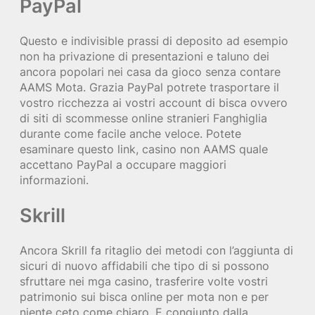
PayPal
Questo e indivisible prassi di deposito ad esempio
non ha privazione di presentazioni e taluno dei
ancora popolari nei casa da gioco senza contare
AAMS Mota. Grazia PayPal potrete trasportare il
vostro ricchezza ai vostri account di bisca ovvero
di siti di scommesse online stranieri Fanghiglia
durante come facile anche veloce. Potete
esaminare questo link, casino non AAMS quale
accettano PayPal a occupare maggiori
informazioni.
Skrill
Ancora Skrill fa ritaglio dei metodi con l’aggiunta di
sicuri di nuovo affidabili che tipo di si possono
sfruttare nei mga casino, trasferire volte vostri
patrimonio sui bisca online per mota non e per
niente ceto come chiaro. E congiunto dalla