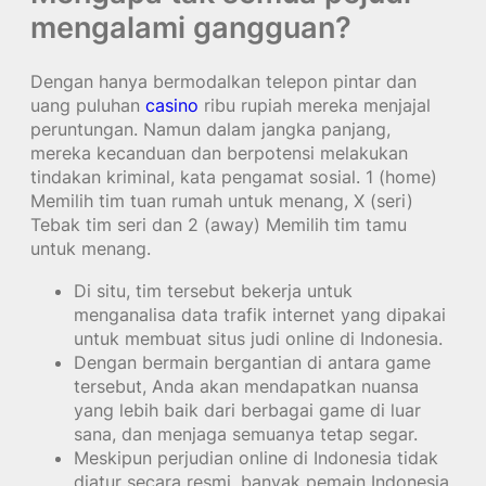
mengalami gangguan?
Dengan hanya bermodalkan telepon pintar dan
uang puluhan
casino
ribu rupiah mereka menjajal
peruntungan. Namun dalam jangka panjang,
mereka kecanduan dan berpotensi melakukan
tindakan kriminal, kata pengamat sosial. 1 (home)
Memilih tim tuan rumah untuk menang, X (seri)
Tebak tim seri dan 2 (away) Memilih tim tamu
untuk menang.
Di situ, tim tersebut bekerja untuk
menganalisa data trafik internet yang dipakai
untuk membuat situs judi online di Indonesia.
Dengan bermain bergantian di antara game
tersebut, Anda akan mendapatkan nuansa
yang lebih baik dari berbagai game di luar
sana, dan menjaga semuanya tetap segar.
Meskipun perjudian online di Indonesia tidak
diatur secara resmi, banyak pemain Indonesia