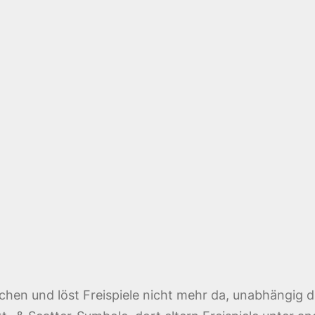
chen und löst Freispiele nicht mehr da, unabhängig 