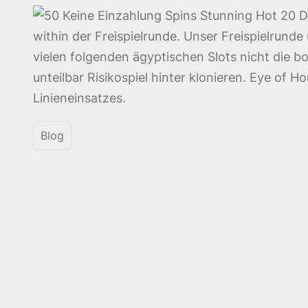
within der Freispielrunde. Unser Freispielrund
vielen folgenden ägyptischen Slots nicht die bo
unteilbar Risikospiel hinter klonieren. Eye of
Linieneinsatzes.
Blog