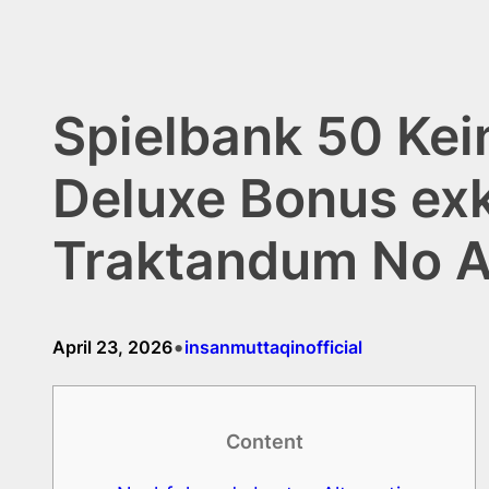
Skip
to
content
Spielbank 50 Kei
Deluxe Bonus exk
Traktandum No A
•
April 23, 2026
insanmuttaqinofficial
Content