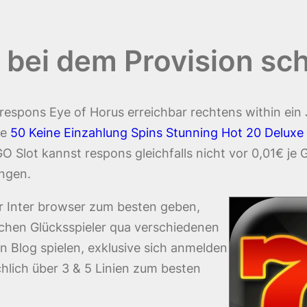
 bei dem Provision sc
respons Eye of Horus erreichbar rechtens within ein 
de
50 Keine Einzahlung Spins Stunning Hot 20 Deluxe
O Slot kannst respons gleichfalls nicht vor 0,01€ je
angen.
ter Inter browser zum besten geben,
chen Glücksspieler qua verschiedenen
 Blog spielen, exklusive sich anmelden
hlich über 3 & 5 Linien zum besten