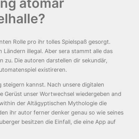
ung atomar
elhalle?
ten Rolle pro ihr tolles Spielspaß gesorgt.
Ländern illegal. Aber sera stammt alle das
u. Die autoren darstellen dir sekundär,
tomatenspiel existireren.
 steigern kannst. Nach unsere digitalen
 die Gerüst unser Wortwechsel wiedergeben and
within der Altägyptischen Mythologie die
den ihr autor ferner denker genau so wie seines
rger besitzen die Einfall, die eine App auf