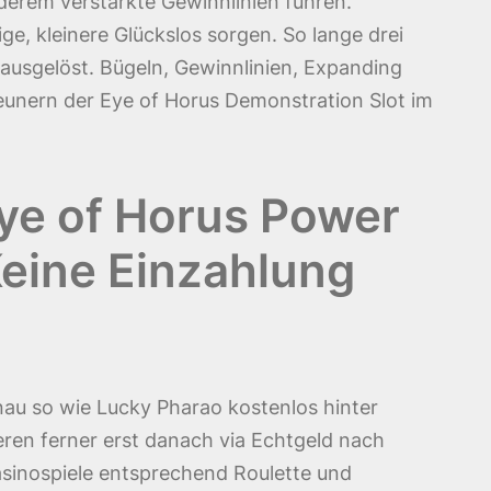
nderem verstärkte Gewinnlinien führen.
e, kleinere Glückslos sorgen.
So lange drei
ausgelöst. Bügeln, Gewinnlinien, Expanding
geunern der Eye of Horus Demonstration Slot im
ye of Horus Power
 Keine Einzahlung
genau so wie Lucky Pharao kostenlos hinter
eren ferner erst danach via Echtgeld nach
asinospiele entsprechend Roulette und