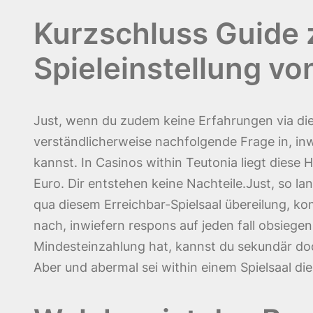
Kurzschluss Guide 
Spieleinstellung vo
Just, wenn du zudem keine Erfahrungen via di
verständlicherweise nachfolgende Frage in, in
kannst. In Casinos within Teutonia liegt diese
Euro. Dir entstehen keine Nachteile.Just, so l
qua diesem Erreichbar-Spielsaal übereilung, k
nach, inwiefern respons auf jeden fall obsiege
Mindesteinzahlung hat, kannst du sekundär do
Aber und abermal sei within einem Spielsaal di