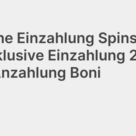
ne Einzahlung Spin
lusive Einzahlung 
nzahlung Boni