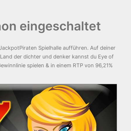
hon eingeschaltet
JackpotPiraten Spielhalle aufführen. Auf deiner
Land der dichter und denker kannst du Eye of
 Gewinnlinie spielen & in einem RTP von 96,21%