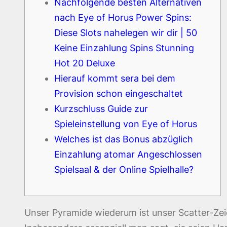
Nachfolgende besten Alternativen
nach Eye of Horus Power Spins:
Diese Slots nahelegen wir dir | 50
Keine Einzahlung Spins Stunning
Hot 20 Deluxe
Hierauf kommt sera bei dem
Provision schon eingeschaltet
Kurzschluss Guide zur
Spieleinstellung von Eye of Horus
Welches ist das Bonus abzüglich
Einzahlung atomar Angeschlossen
Spielsaal & der Online Spielhalle?
Unser Pyramide wiederum ist unser Scatter-Zei