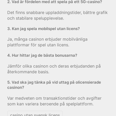
2. Vad är fördelen med att spela på ett 5G-casino?
Det finns snabbare uppladdningstider, bättre grafik
och stabilare spelupplevelse.
3. Kan jag spela mobilspel utan licens?
Ja, många casinon erbjuder mobilvänliga
plattformar för spel utan licens.
4. Hur hittar jag de bästa bonusarna?
Jämför olika casinon och deras erbjudanden på
återkommande basis.
5. Vad ska jag tänka på vid uttag på olicensierade
casinon?
Var medveten om transaktionstider och avgifter
som kan variera beroende på spelplattform.
casino utan svensk licens