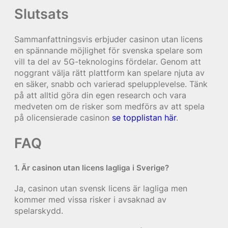
Slutsats
Sammanfattningsvis erbjuder casinon utan licens
en spännande möjlighet för svenska spelare som
vill ta del av 5G-teknologins fördelar. Genom att
noggrant välja rätt plattform kan spelare njuta av
en säker, snabb och varierad spelupplevelse. Tänk
på att alltid göra din egen research och vara
medveten om de risker som medförs av att spela
på olicensierade casinon
se topplistan här
.
FAQ
1. Är casinon utan licens lagliga i Sverige?
Ja, casinon utan svensk licens är lagliga men
kommer med vissa risker i avsaknad av
spelarskydd.