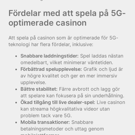
Fördelar med att spela på 5G-
optimerade casinon
Att spela på casinon som är optimerade för 5G-
teknologi har flera fördelar, inklusive:
Snabbare laddningstider:
Spel laddas nästan
omedelbart, vilket minimerar väntetiden.
Förbättrad spelupplevelse:
Grafik och ljud är
av högre kvalitet och ger en mer immersiv
upplevelse.
Bättre stabilitet:
Färre avbrott och lagg gör
att spelare kan fokusera på sin underhållning.
Ökad tillgång till live dealer-spel:
Live casinon
kan streama högkvalitativa videor utan
problem tack vare 5G.
Mobila transaktioner:
Snabbare
betalningsmetoder och uttag genom