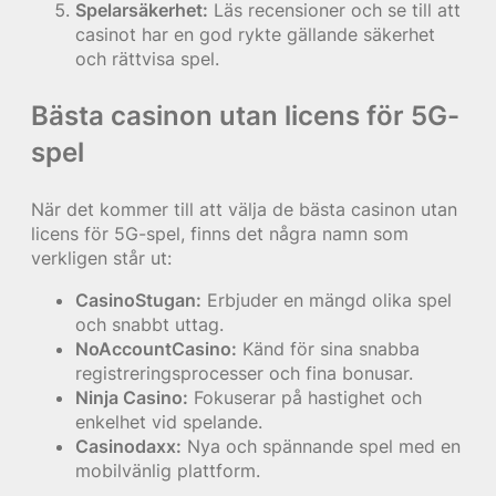
Spelarsäkerhet:
Läs recensioner och se till att
casinot har en god rykte gällande säkerhet
och rättvisa spel.
Bästa casinon utan licens för 5G-
spel
När det kommer till att välja de bästa casinon utan
licens för 5G-spel, finns det några namn som
verkligen står ut:
CasinoStugan:
Erbjuder en mängd olika spel
och snabbt uttag.
NoAccountCasino:
Känd för sina snabba
registreringsprocesser och fina bonusar.
Ninja Casino:
Fokuserar på hastighet och
enkelhet vid spelande.
Casinodaxx:
Nya och spännande spel med en
mobilvänlig plattform.