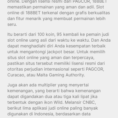
online. Dengan lisensi resmi dari PAGCOR, 188BET
memastikan permainan yang aman dan adil. Slot
online di 188BET terkenal dengan grafis berkualitas
dan fitur menarik yang membuat permainan lebih
seru.
Itu berarti dari 100 koin, 95 kembali ke pemain judi
slot online uang asli dari waktu ke waktu. Dan Anda
dapat menghadiahi diri Anda kesempatan terbaik
untuk mengantongi jackpot besar. Untuk memilih
situs slot online yang aman dan terpercaya,
pastikan situs tersebut memiliki lisensi resmi dari
otoritas perjudian internasional seperti PAGCOR,
Curacao, atau Malta Gaming Authority.
Juga akan ada multiplier yang menyertai
kemenangan, yang berarti bahwa kemenangan
dapat digandakan dua atau tiga kali lipat jika
terbentuk dengan ikon Wild. Melansir CNBC,
berikut lima aplikasi judi online paling banyak
digunakan di Indonesia, berdasarkan data