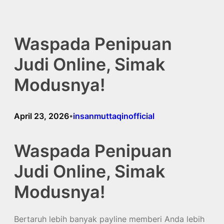
Skip
to
Waspada Penipuan
content
Judi Online, Simak
Modusnya!
April 23, 2026
insanmuttaqinofficial
•
Waspada Penipuan
Judi Online, Simak
Modusnya!
Bertaruh lebih banyak payline memberi Anda lebih