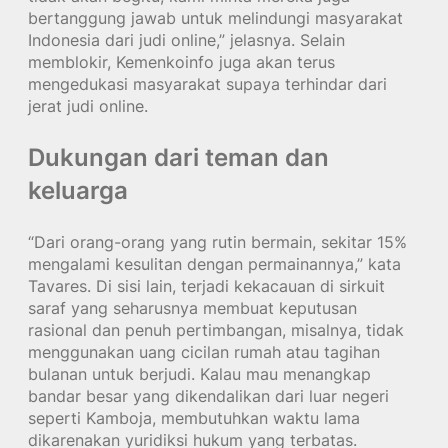
bertanggung jawab untuk melindungi masyarakat
Indonesia dari judi online,” jelasnya. Selain
memblokir, Kemenkoinfo juga akan terus
mengedukasi masyarakat supaya terhindar dari
jerat judi online.
Dukungan dari teman dan
keluarga
“Dari orang-orang yang rutin bermain, sekitar 15%
mengalami kesulitan dengan permainannya,” kata
Tavares. Di sisi lain, terjadi kekacauan di sirkuit
saraf yang seharusnya membuat keputusan
rasional dan penuh pertimbangan, misalnya, tidak
menggunakan uang cicilan rumah atau tagihan
bulanan untuk berjudi. Kalau mau menangkap
bandar besar yang dikendalikan dari luar negeri
seperti Kamboja, membutuhkan waktu lama
dikarenakan yuridiksi hukum yang terbatas.