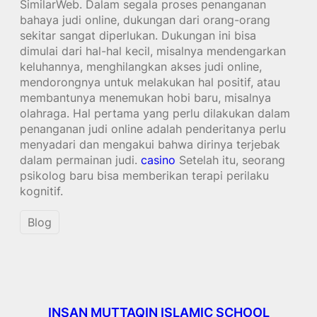
SimilarWeb. Dalam segala proses penanganan
bahaya judi online, dukungan dari orang-orang
sekitar sangat diperlukan. Dukungan ini bisa
dimulai dari hal-hal kecil, misalnya mendengarkan
keluhannya, menghilangkan akses judi online,
mendorongnya untuk melakukan hal positif, atau
membantunya menemukan hobi baru, misalnya
olahraga. Hal pertama yang perlu dilakukan dalam
penanganan judi online adalah penderitanya perlu
menyadari dan mengakui bahwa dirinya terjebak
dalam permainan judi.
casino
Setelah itu, seorang
psikolog baru bisa memberikan terapi perilaku
kognitif.
Blog
INSAN MUTTAQIN ISLAMIC SCHOOL