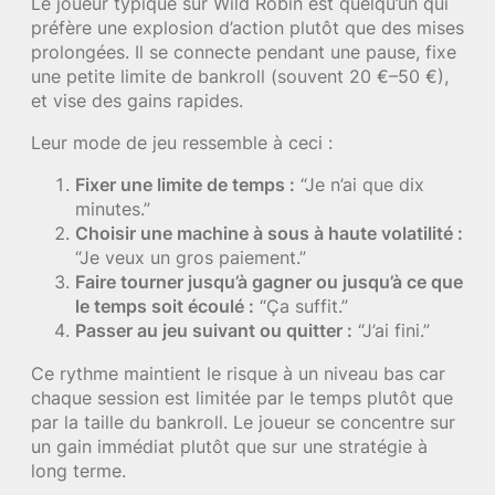
Le joueur typique sur Wild Robin est quelqu’un qui
préfère une explosion d’action plutôt que des mises
prolongées. Il se connecte pendant une pause, fixe
une petite limite de bankroll (souvent 20 €–50 €),
et vise des gains rapides.
Leur mode de jeu ressemble à ceci :
Fixer une limite de temps :
“Je n’ai que dix
minutes.”
Choisir une machine à sous à haute volatilité :
“Je veux un gros paiement.”
Faire tourner jusqu’à gagner ou jusqu’à ce que
le temps soit écoulé :
“Ça suffit.”
Passer au jeu suivant ou quitter :
“J’ai fini.”
Ce rythme maintient le risque à un niveau bas car
chaque session est limitée par le temps plutôt que
par la taille du bankroll. Le joueur se concentre sur
un gain immédiat plutôt que sur une stratégie à
long terme.