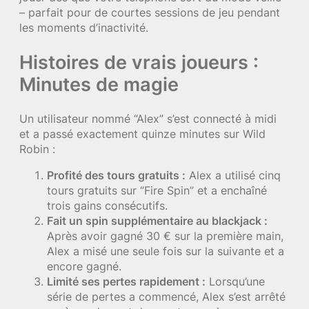
– parfait pour de courtes sessions de jeu pendant
les moments d’inactivité.
Histoires de vrais joueurs :
Minutes de magie
Un utilisateur nommé “Alex” s’est connecté à midi
et a passé exactement quinze minutes sur Wild
Robin :
Profité des tours gratuits :
Alex a utilisé cinq
tours gratuits sur “Fire Spin” et a enchaîné
trois gains consécutifs.
Fait un spin supplémentaire au blackjack :
Après avoir gagné 30 € sur la première main,
Alex a misé une seule fois sur la suivante et a
encore gagné.
Limité ses pertes rapidement :
Lorsqu’une
série de pertes a commencé, Alex s’est arrêté