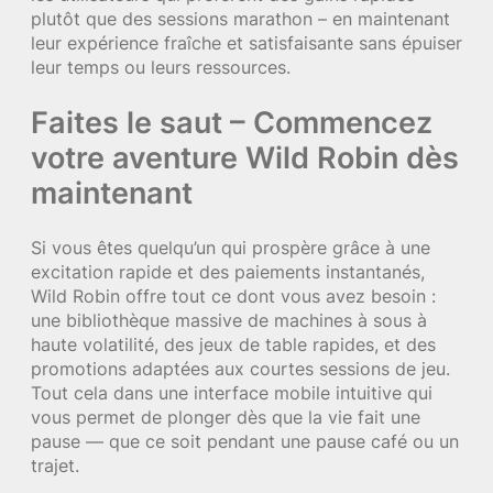
plutôt que des sessions marathon – en maintenant
leur expérience fraîche et satisfaisante sans épuiser
leur temps ou leurs ressources.
Faites le saut – Commencez
votre aventure Wild Robin dès
maintenant
Si vous êtes quelqu’un qui prospère grâce à une
excitation rapide et des paiements instantanés,
Wild Robin offre tout ce dont vous avez besoin :
une bibliothèque massive de machines à sous à
haute volatilité, des jeux de table rapides, et des
promotions adaptées aux courtes sessions de jeu.
Tout cela dans une interface mobile intuitive qui
vous permet de plonger dès que la vie fait une
pause — que ce soit pendant une pause café ou un
trajet.