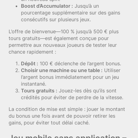
Boost d’Accumulator :
Jusqu’à un
pourcentage supplémentaire sur des gains
consécutifs sur plusieurs jeux.
L’offre de bienvenue—100 % jusqu’à 500 € plus
tours gratuits—est également conçue pour
permettre aux nouveaux joueurs de tester leur
chance rapidement :
Dépôt :
100 € déclenche de l’argent bonus.
Choisir une machine ou une table :
Utiliser
l’argent bonus immédiatement pour un jeu
instantané.
Tours gratuits :
Jouez-les dès qu’ils sont
crédités pour éviter de perdre de la vitesse.
La condition de mise est simple : jouer le montant
du bonus une fois avant de pouvoir retirer les
gains, pour éviter tout délai caché.
Jeu mobile sans application –