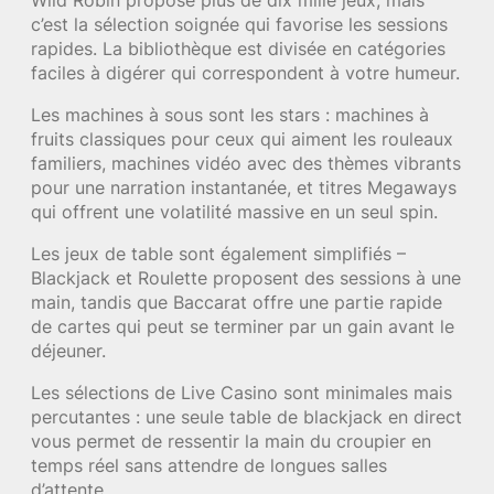
c’est la sélection soignée qui favorise les sessions
rapides. La bibliothèque est divisée en catégories
faciles à digérer qui correspondent à votre humeur.
Les machines à sous sont les stars : machines à
fruits classiques pour ceux qui aiment les rouleaux
familiers, machines vidéo avec des thèmes vibrants
pour une narration instantanée, et titres Megaways
qui offrent une volatilité massive en un seul spin.
Les jeux de table sont également simplifiés –
Blackjack et Roulette proposent des sessions à une
main, tandis que Baccarat offre une partie rapide
de cartes qui peut se terminer par un gain avant le
déjeuner.
Les sélections de Live Casino sont minimales mais
percutantes : une seule table de blackjack en direct
vous permet de ressentir la main du croupier en
temps réel sans attendre de longues salles
d’attente.