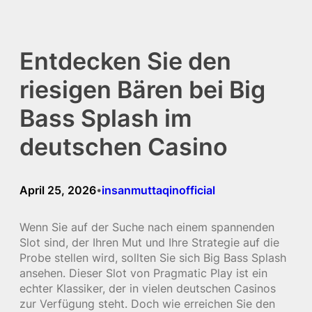
Skip
to
Entdecken Sie den
content
riesigen Bären bei Big
Bass Splash im
deutschen Casino
April 25, 2026
insanmuttaqinofficial
•
Wenn Sie auf der Suche nach einem spannenden
Slot sind, der Ihren Mut und Ihre Strategie auf die
Probe stellen wird, sollten Sie sich Big Bass Splash
ansehen. Dieser Slot von Pragmatic Play ist ein
echter Klassiker, der in vielen deutschen Casinos
zur Verfügung steht. Doch wie erreichen Sie den