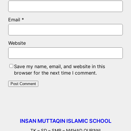
Email
*
Website
Save my name, email, and website in this
browser for the next time I comment.
INSAN MUTTAQIN ISLAMIC SCHOOL
TK – SD – SMP – MA’HAD QUR’ANI