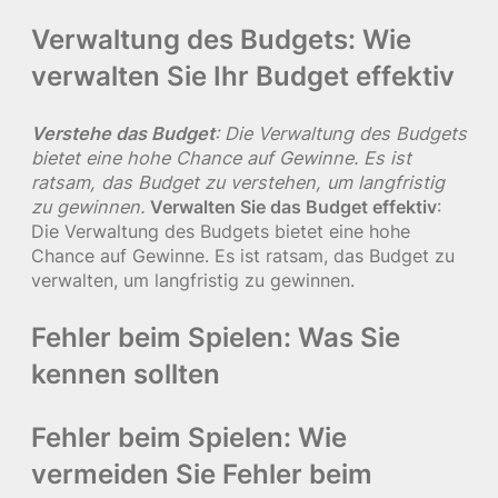
Verwaltung des Budgets: Wie
verwalten Sie Ihr Budget effektiv
Verstehe das Budget
: Die Verwaltung des Budgets
bietet eine hohe Chance auf Gewinne. Es ist
ratsam, das Budget zu verstehen, um langfristig
zu gewinnen.
Verwalten Sie das Budget effektiv
:
Die Verwaltung des Budgets bietet eine hohe
Chance auf Gewinne. Es ist ratsam, das Budget zu
verwalten, um langfristig zu gewinnen.
Fehler beim Spielen: Was Sie
kennen sollten
Fehler beim Spielen: Wie
vermeiden Sie Fehler beim