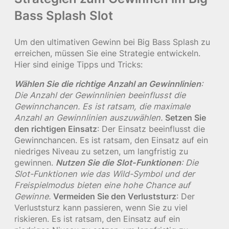
Bass Splash Slot
Um den ultimativen Gewinn bei Big Bass Splash zu
erreichen, müssen Sie eine Strategie entwickeln.
Hier sind einige Tipps und Tricks:
Wählen Sie die richtige Anzahl an Gewinnlinien
:
Die Anzahl der Gewinnlinien beeinflusst die
Gewinnchancen. Es ist ratsam, die maximale
Anzahl an Gewinnlinien auszuwählen.
Setzen Sie
den richtigen Einsatz
: Der Einsatz beeinflusst die
Gewinnchancen. Es ist ratsam, den Einsatz auf ein
niedriges Niveau zu setzen, um langfristig zu
gewinnen.
Nutzen Sie die Slot-Funktionen
: Die
Slot-Funktionen wie das Wild-Symbol und der
Freispielmodus bieten eine hohe Chance auf
Gewinne.
Vermeiden Sie den Verluststurz
: Der
Verluststurz kann passieren, wenn Sie zu viel
riskieren. Es ist ratsam, den Einsatz auf ein