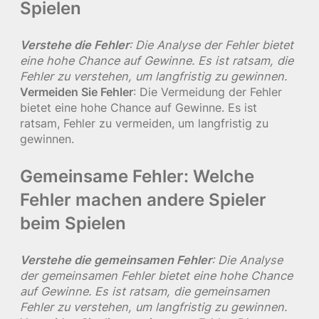
Spielen
Verstehe die Fehler
: Die Analyse der Fehler bietet
eine hohe Chance auf Gewinne. Es ist ratsam, die
Fehler zu verstehen, um langfristig zu gewinnen.
Vermeiden Sie Fehler
: Die Vermeidung der Fehler
bietet eine hohe Chance auf Gewinne. Es ist
ratsam, Fehler zu vermeiden, um langfristig zu
gewinnen.
Gemeinsame Fehler: Welche
Fehler machen andere Spieler
beim Spielen
Verstehe die gemeinsamen Fehler
: Die Analyse
der gemeinsamen Fehler bietet eine hohe Chance
auf Gewinne. Es ist ratsam, die gemeinsamen
Fehler zu verstehen, um langfristig zu gewinnen.