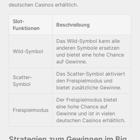
deutschen Casinos erhältlich.
Slot-
Beschreibung
Funktionen
Das Wild-Symbol kann alle
anderen Symbole ersetzen
Wild-Symbol
und bietet eine hohe Chance
auf Gewinne.
Das Scatter-Symbol aktiviert
Scatter-
den Freispielmodus und
Symbol
bietet zusätzliche Gewinne.
Der Freispielmodus bietet
eine hohe Chance auf
Freispielmodus
Gewinne und ist in vielen
deutschen Casinos erhältlich.
Strategien zum Gewinnen im Big