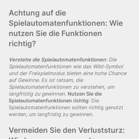
Achtung auf die
Spielautomatenfunktionen: Wie
nutzen Sie die Funktionen
richtig?
Verstehe die Spielautomatenfunktionen
: Die
Spielautomatenfunktionen wie das Wild-Symbol
und der Freispielmodus bieten eine hohe Chance
auf Gewinne. Es ist ratsam, die
Spielautomatenfunktionen zu verstehen, um
langfristig zu gewinnen.
Nutzen Sie die
Spielautomatenfunktionen richtig
: Die
Spielautomatenfunktionen sollten richtig genutzt
werden, um langfristig zu gewinnen.
Vermeiden Sie den Verluststurz: