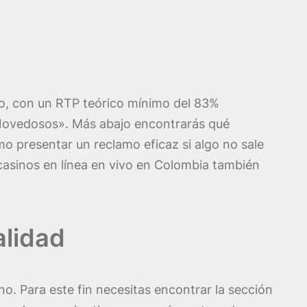
o, con un RTP teórico mínimo del 83%
s Novedosos». Más abajo encontrarás qué
ómo presentar un reclamo eficaz si algo no sale
asinos en línea en vivo en Colombia también
alidad
o. Para este fin necesitas encontrar la sección