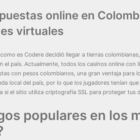
puestas online en Colomb
es virtuales
como es Codere decidió llegar a tierras colombianas,
 el país. Actualmente, todos los casinos online con 
uestas con pesos colombianos, una gran ventaja para l
neda local del país, por lo que los jugadores tenían q
 si el sitio utiliza criptografía SSL para proteger tu
gos populares en los 
?