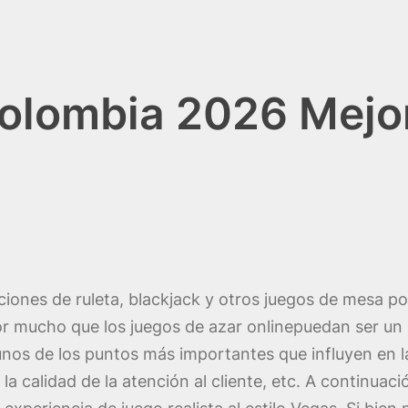
olombia 2026 Mejor
ciones de ruleta, blackjack y otros juegos de mesa p
 mucho que los juegos de azar onlinepuedan ser un 
nos de los puntos más importantes que influyen en la 
 la calidad de la atención al cliente, etc. A continua