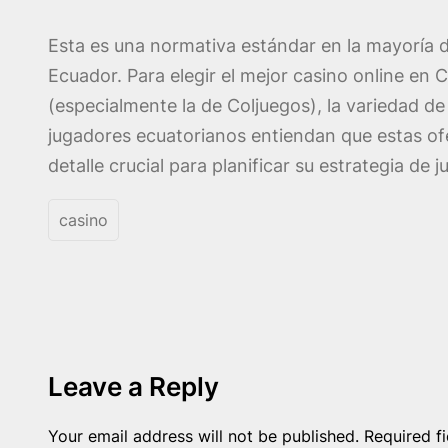
Esta es una normativa estándar en la mayoría d
Ecuador. Para elegir el mejor casino online en 
(especialmente la de Coljuegos), la variedad de
jugadores ecuatorianos entiendan que estas ofe
detalle crucial para planificar su estrategia de j
casino
Leave a Reply
Your email address will not be published.
Required f