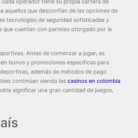
o cada operador tiene su propia cartera de
a aquellos que desconfían de las opciones de
as tecnologías de seguridad sofisticadas y
les que cuentan con permiso otorgado por la
portivas. Antes de comenzar a jugar, es
ecen bonos y promociones específicas para
as deportivas, además de métodos de pago
ibles continúan siendo las
casinos en colombia
ría significar una gran cantidad de juegos,
País