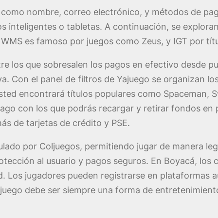
n como nombre, correo electrónico, y métodos de pag
 inteligentes o tabletas. A continuación, se explora
 WMS es famoso por juegos como Zeus, y IGT por tít
tre los que sobresalen los pagos en efectivo desde p
ya. Con el panel de filtros de Yajuego se organizan los
Usted encontrará títulos populares como Spaceman, 
go con los que podrás recargar y retirar fondos en 
s de tarjetas de crédito y PSE.
ulado por Coljuegos, permitiendo jugar de manera le
otección al usuario y pagos seguros. En Boyacá, los 
d. Los jugadores pueden registrarse en plataformas 
 juego debe ser siempre una forma de entretenimiento