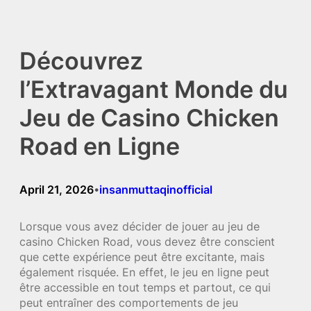
Skip
to
Découvrez
content
l’Extravagant Monde du
Jeu de Casino Chicken
Road en Ligne
April 21, 2026
insanmuttaqinofficial
•
Lorsque vous avez décider de jouer au jeu de
casino Chicken Road, vous devez être conscient
que cette expérience peut être excitante, mais
également risquée. En effet, le jeu en ligne peut
être accessible en tout temps et partout, ce qui
peut entraîner des comportements de jeu