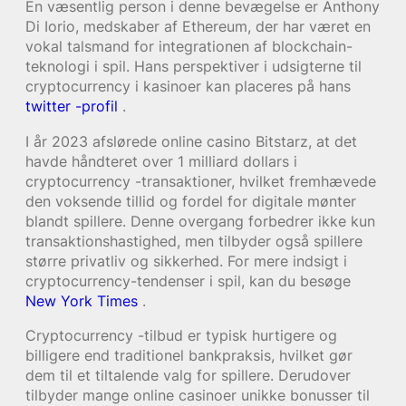
En væsentlig person i denne bevægelse er Anthony
Di Iorio, medskaber af Ethereum, der har været en
vokal talsmand for integrationen af ​​blockchain-
teknologi i spil. Hans perspektiver i udsigterne til
cryptocurrency i kasinoer kan placeres på hans
twitter -profil
.
I år 2023 afslørede online casino Bitstarz, at det
havde håndteret over 1 milliard dollars i
cryptocurrency -transaktioner, hvilket fremhævede
den voksende tillid og fordel for digitale mønter
blandt spillere. Denne overgang forbedrer ikke kun
transaktionshastighed, men tilbyder også spillere
større privatliv og sikkerhed. For mere indsigt i
cryptocurrency-tendenser i spil, kan du besøge
New York Times
.
Cryptocurrency -tilbud er typisk hurtigere og
billigere end traditionel bankpraksis, hvilket gør
dem til et tiltalende valg for spillere. Derudover
tilbyder mange online casinoer unikke bonusser til