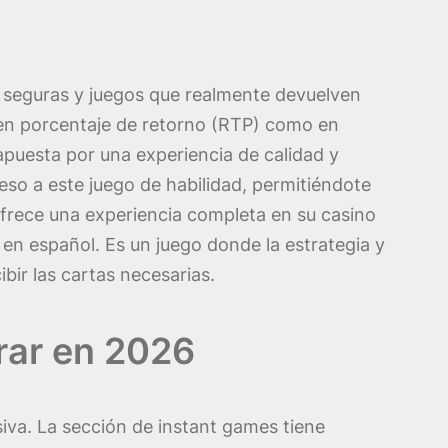
 seguras y juegos que realmente devuelven
 en porcentaje de retorno (RTP) como en
apuesta por una experiencia de calidad y
ceso a este juego de habilidad, permitiéndote
ofrece una experiencia completa en su casino
 en español. Es un juego donde la estrategia y
bir las cartas necesarias.
rar en 2026
va. La sección de instant games tiene