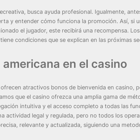
 recreativa, busca ayuda profesional. Igualmente, ant
rta y entender cómo funciona la promoción. Así, si un
ionado el jugador, este recibirá una recompensa. Los 
 tiene condiciones que se explican en las próximas se
a americana en el casino
frecen atractivos bonos de bienvenida en casino, p
icamos que el casino ofrezca una amplia gama de mé
vegación intuitiva y el acceso completo a todas las fu
na actividad legal y regulada, pero no todos los oper
cisa, relevante y actualizada, siguiendo una metodol