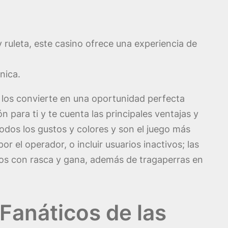
ruleta, este casino ofrece una experiencia de
nica.
e los convierte en una oportunidad perfecta
 para ti y te cuenta las principales ventajas y
odos los gustos y colores y son el juego más
r el operador, o incluir usuarios inactivos; las
nos con rasca y gana, además de tragaperras en
Fanáticos de las