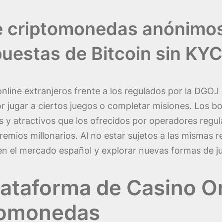
e criptomonedas anónimo
uestas de Bitcoin sin KY
online extranjeros frente a los regulados por la DGO
 jugar a ciertos juegos o completar misiones. Los 
 y atractivos que los ofrecidos por operadores regu
emios millonarios. Al no estar sujetos a las mismas r
 en el mercado español y explorar nuevas formas de j
lataforma de Casino O
tomonedas