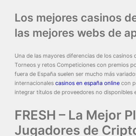
Los mejores casinos d
las mejores webs de ap
Una de las mayores diferencias de los casinos 
Torneos y retos Competiciones con premios por
fuera de España suelen ser mucho más variados
internacionales
casinos en españa online
con pr
integrar títulos de proveedores no disponibles
FRESH – La Mejor P
Jugadores de Crip