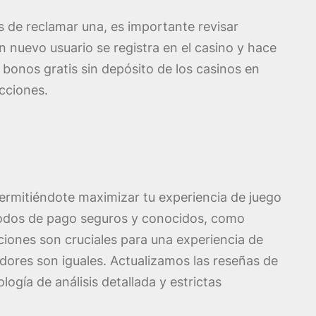
es de reclamar una, es importante revisar
 nuevo usuario se registra en el casino y hace
bonos gratis sin depósito de los casinos en
cciones.
ermitiéndote maximizar tu experiencia de juego
todos de pago seguros y conocidos, como
nciones son cruciales para una experiencia de
adores son iguales. Actualizamos las reseñas de
ogía de análisis detallada y estrictas