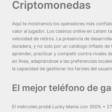
Criptomonedas
Aquí te mostramos los operadores más confiabl
valor al jugador. Los casinos online en Latam
velocidad de retiros. La presencia de desarrol
duradera, y no solo por un catálogo inflado de 
aprender, practicar y competir contra rivales 
en línea, adaptándose a las preferencias locale
la capacidad de gestionar los faroles del usuari
El mejor teléfono de 
El miércoles probé Lucky Mania con 350% + 275