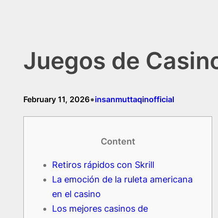
Skip
to
content
Juegos de Casino
•
February 11, 2026
insanmuttaqinofficial
Content
Retiros rápidos con Skrill
La emoción de la ruleta americana
en el casino
Los mejores casinos de