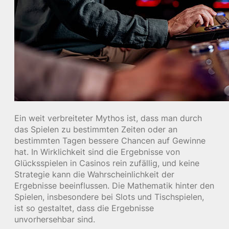
Ein weit verbreiteter Mythos ist, dass man durch
das Spielen zu bestimmten Zeiten oder an
bestimmten Tagen bessere Chancen auf Gewinne
hat. In Wirklichkeit sind die Ergebnisse von
Glücksspielen in Casinos rein zufällig, und keine
Strategie kann die Wahrscheinlichkeit der
Ergebnisse beeinflussen. Die Mathematik hinter den
Spielen, insbesondere bei Slots und Tischspielen,
ist so gestaltet, dass die Ergebnisse
unvorhersehbar sind.