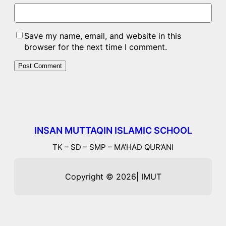
Save my name, email, and website in this
browser for the next time I comment.
INSAN MUTTAQIN ISLAMIC SCHOOL
TK – SD – SMP – MA’HAD QUR’ANI
Copyright © 2026| IMUT