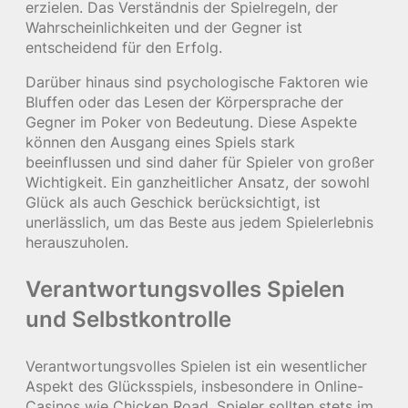
erzielen. Das Verständnis der Spielregeln, der
Wahrscheinlichkeiten und der Gegner ist
entscheidend für den Erfolg.
Darüber hinaus sind psychologische Faktoren wie
Bluffen oder das Lesen der Körpersprache der
Gegner im Poker von Bedeutung. Diese Aspekte
können den Ausgang eines Spiels stark
beeinflussen und sind daher für Spieler von großer
Wichtigkeit. Ein ganzheitlicher Ansatz, der sowohl
Glück als auch Geschick berücksichtigt, ist
unerlässlich, um das Beste aus jedem Spielerlebnis
herauszuholen.
Verantwortungsvolles Spielen
und Selbstkontrolle
Verantwortungsvolles Spielen ist ein wesentlicher
Aspekt des Glücksspiels, insbesondere in Online-
Casinos wie Chicken Road. Spieler sollten stets im