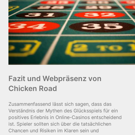
Fazit und Webpräsenz von
Chicken Road
Zusammenfassend lässt sich sagen, dass das
Verständnis der Mythen des Glücksspiels für ein
positives Erlebnis in Online-Casinos entscheidend
ist. Spieler sollten sich über die tatsächlichen
Chancen und Risiken im Klaren sein und