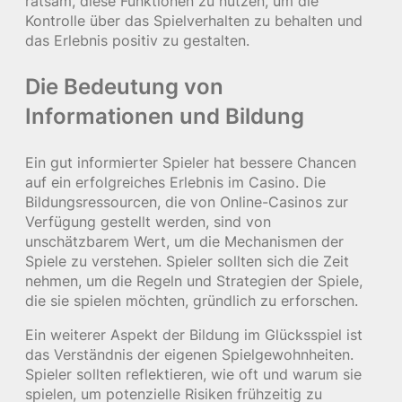
ratsam, diese Funktionen zu nutzen, um die
Kontrolle über das Spielverhalten zu behalten und
das Erlebnis positiv zu gestalten.
Die Bedeutung von
Informationen und Bildung
Ein gut informierter Spieler hat bessere Chancen
auf ein erfolgreiches Erlebnis im Casino. Die
Bildungsressourcen, die von Online-Casinos zur
Verfügung gestellt werden, sind von
unschätzbarem Wert, um die Mechanismen der
Spiele zu verstehen. Spieler sollten sich die Zeit
nehmen, um die Regeln und Strategien der Spiele,
die sie spielen möchten, gründlich zu erforschen.
Ein weiterer Aspekt der Bildung im Glücksspiel ist
das Verständnis der eigenen Spielgewohnheiten.
Spieler sollten reflektieren, wie oft und warum sie
spielen, um potenzielle Risiken frühzeitig zu