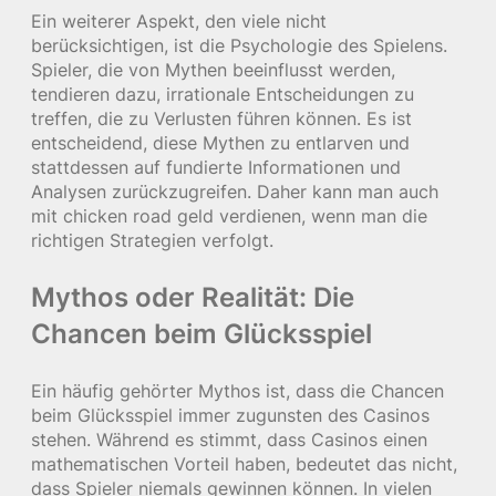
Ein weiterer Aspekt, den viele nicht
berücksichtigen, ist die Psychologie des Spielens.
Spieler, die von Mythen beeinflusst werden,
tendieren dazu, irrationale Entscheidungen zu
treffen, die zu Verlusten führen können. Es ist
entscheidend, diese Mythen zu entlarven und
stattdessen auf fundierte Informationen und
Analysen zurückzugreifen. Daher kann man auch
mit chicken road geld verdienen, wenn man die
richtigen Strategien verfolgt.
Mythos oder Realität: Die
Chancen beim Glücksspiel
Ein häufig gehörter Mythos ist, dass die Chancen
beim Glücksspiel immer zugunsten des Casinos
stehen. Während es stimmt, dass Casinos einen
mathematischen Vorteil haben, bedeutet das nicht,
dass Spieler niemals gewinnen können. In vielen