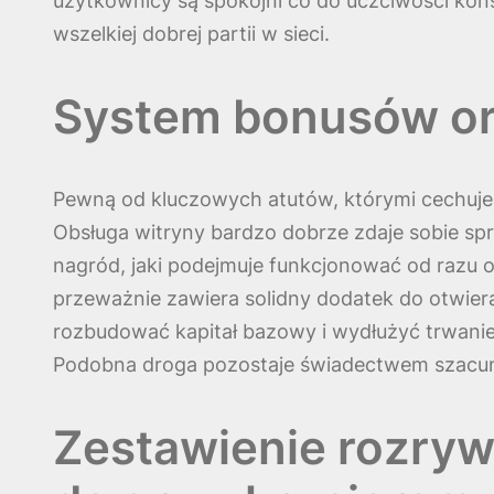
użytkownicy są spokojni co do uczciwości kon
wszelkiej dobrej partii w sieci.
System bonusów ora
Pewną od kluczowych atutów, którymi cechuje 
Obsługa witryny bardzo dobrze zdaje sobie s
nagród, jaki podejmuje funkcjonować od razu o
przeważnie zawiera solidny dodatek do otwiera
rozbudować kapitał bazowy i wydłużyć trwanie
Podobna droga pozostaje świadectwem szacun
Zestawienie rozryw