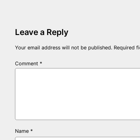
Leave a Reply
Your email address will not be published.
Required f
Comment
*
Name
*