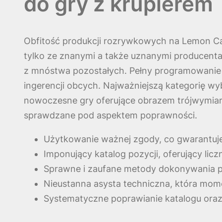
do gry z krupierem
Obfitość produkcji rozrywkowych na Lemon Cas
tylko ze znanymi a także uznanymi producentam
z mnóstwa pozostałych. Pełny programowanie
ingerencji obcych. Najważniejszą kategorię w
nowoczesne gry oferujące obrazem trójwymiaro
sprawdzane pod aspektem poprawności.
Użytkowanie ważnej zgody, co gwarantuje 
Imponujący katalog pozycji, oferujący lic
Sprawne i zaufane metody dokonywania pł
Nieustanna asysta techniczna, która momen
Systematyczne poprawianie katalogu or