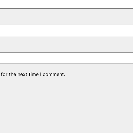
 for the next time I comment.