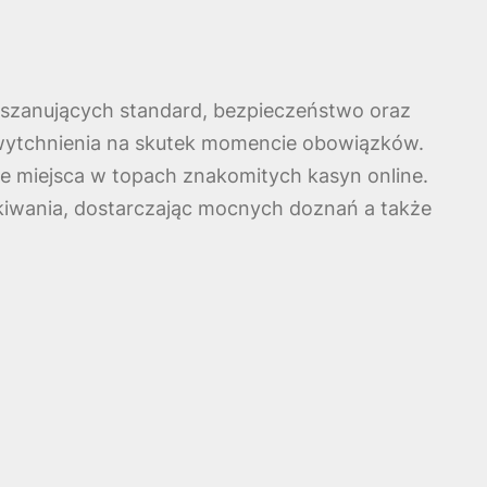
b szanujących standard, bezpieczeństwo oraz
 wytchnienia na skutek momencie obowiązków.
e miejsca w topach znakomitych kasyn online.
ekiwania, dostarczając mocnych doznań a także