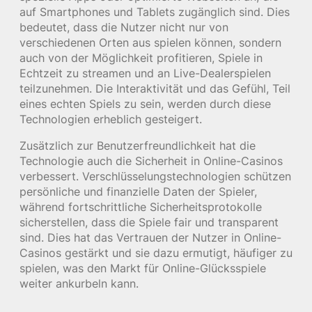
auf Smartphones und Tablets zugänglich sind. Dies
bedeutet, dass die Nutzer nicht nur von
verschiedenen Orten aus spielen können, sondern
auch von der Möglichkeit profitieren, Spiele in
Echtzeit zu streamen und an Live-Dealerspielen
teilzunehmen. Die Interaktivität und das Gefühl, Teil
eines echten Spiels zu sein, werden durch diese
Technologien erheblich gesteigert.
Zusätzlich zur Benutzerfreundlichkeit hat die
Technologie auch die Sicherheit in Online-Casinos
verbessert. Verschlüsselungstechnologien schützen
persönliche und finanzielle Daten der Spieler,
während fortschrittliche Sicherheitsprotokolle
sicherstellen, dass die Spiele fair und transparent
sind. Dies hat das Vertrauen der Nutzer in Online-
Casinos gestärkt und sie dazu ermutigt, häufiger zu
spielen, was den Markt für Online-Glücksspiele
weiter ankurbeln kann.