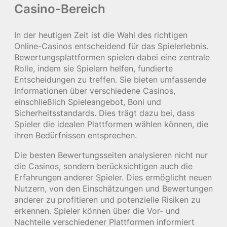
Casino-Bereich
In der heutigen Zeit ist die Wahl des richtigen
Online-Casinos entscheidend für das Spielerlebnis.
Bewertungsplattformen spielen dabei eine zentrale
Rolle, indem sie Spielern helfen, fundierte
Entscheidungen zu treffen. Sie bieten umfassende
Informationen über verschiedene Casinos,
einschließlich Spieleangebot, Boni und
Sicherheitsstandards. Dies trägt dazu bei, dass
Spieler die idealen Plattformen wählen können, die
ihren Bedürfnissen entsprechen.
Die besten Bewertungsseiten analysieren nicht nur
die Casinos, sondern berücksichtigen auch die
Erfahrungen anderer Spieler. Dies ermöglicht neuen
Nutzern, von den Einschätzungen und Bewertungen
anderer zu profitieren und potenzielle Risiken zu
erkennen. Spieler können über die Vor- und
Nachteile verschiedener Plattformen informiert