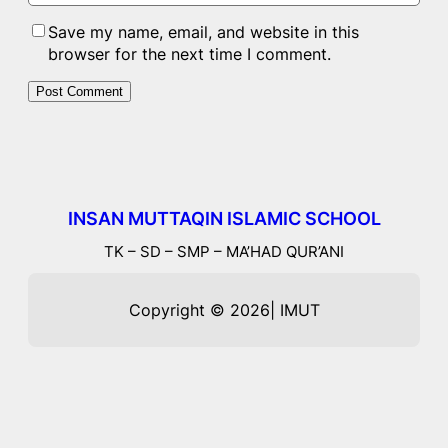
Save my name, email, and website in this
browser for the next time I comment.
INSAN MUTTAQIN ISLAMIC SCHOOL
TK – SD – SMP – MA’HAD QUR’ANI
Copyright © 2026| IMUT