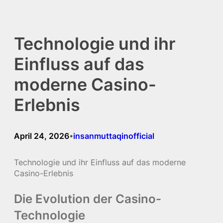
Skip
to
Technologie und ihr
content
Einfluss auf das
moderne Casino-
Erlebnis
April 24, 2026
insanmuttaqinofficial
•
Technologie und ihr Einfluss auf das moderne
Casino-Erlebnis
Die Evolution der Casino-
Technologie