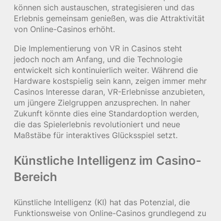
können sich austauschen, strategisieren und das
Erlebnis gemeinsam genießen, was die Attraktivität
von Online-Casinos erhöht.
Die Implementierung von VR in Casinos steht
jedoch noch am Anfang, und die Technologie
entwickelt sich kontinuierlich weiter. Während die
Hardware kostspielig sein kann, zeigen immer mehr
Casinos Interesse daran, VR-Erlebnisse anzubieten,
um jüngere Zielgruppen anzusprechen. In naher
Zukunft könnte dies eine Standardoption werden,
die das Spielerlebnis revolutioniert und neue
Maßstäbe für interaktives Glücksspiel setzt.
Künstliche Intelligenz im Casino-
Bereich
Künstliche Intelligenz (KI) hat das Potenzial, die
Funktionsweise von Online-Casinos grundlegend zu