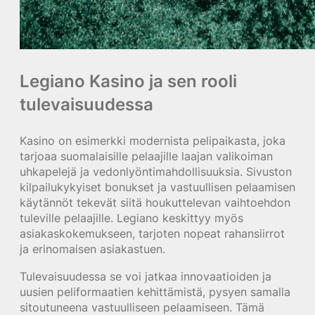
Legiano Kasino ja sen rooli
tulevaisuudessa
Kasino on esimerkki modernista pelipaikasta, joka
tarjoaa suomalaisille pelaajille laajan valikoiman
uhkapelejä ja vedonlyöntimahdollisuuksia. Sivuston
kilpailukykyiset bonukset ja vastuullisen pelaamisen
käytännöt tekevät siitä houkuttelevan vaihtoehdon
tuleville pelaajille. Legiano keskittyy myös
asiakaskokemukseen, tarjoten nopeat rahansiirrot
ja erinomaisen asiakastuen.
Tulevaisuudessa se voi jatkaa innovaatioiden ja
uusien peliformaatien kehittämistä, pysyen samalla
sitoutuneena vastuulliseen pelaamiseen. Tämä