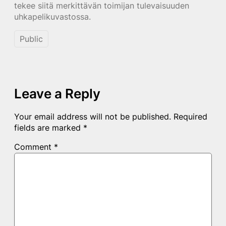
tekee siitä merkittävän toimijan tulevaisuuden
uhkapelikuvastossa.
Public
Leave a Reply
Your email address will not be published.
Required
fields are marked
*
Comment
*