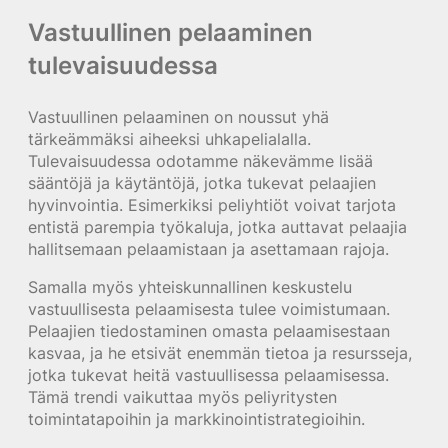
Vastuullinen pelaaminen
tulevaisuudessa
Vastuullinen pelaaminen on noussut yhä
tärkeämmäksi aiheeksi uhkapelialalla.
Tulevaisuudessa odotamme näkevämme lisää
sääntöjä ja käytäntöjä, jotka tukevat pelaajien
hyvinvointia. Esimerkiksi peliyhtiöt voivat tarjota
entistä parempia työkaluja, jotka auttavat pelaajia
hallitsemaan pelaamistaan ja asettamaan rajoja.
Samalla myös yhteiskunnallinen keskustelu
vastuullisesta pelaamisesta tulee voimistumaan.
Pelaajien tiedostaminen omasta pelaamisestaan
kasvaa, ja he etsivät enemmän tietoa ja resursseja,
jotka tukevat heitä vastuullisessa pelaamisessa.
Tämä trendi vaikuttaa myös peliyritysten
toimintatapoihin ja markkinointistrategioihin.