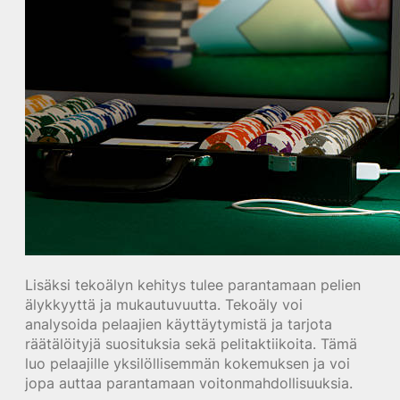
Lisäksi tekoälyn kehitys tulee parantamaan pelien
älykkyyttä ja mukautuvuutta. Tekoäly voi
analysoida pelaajien käyttäytymistä ja tarjota
räätälöityjä suosituksia sekä pelitaktiikoita. Tämä
luo pelaajille yksilöllisemmän kokemuksen ja voi
jopa auttaa parantamaan voitonmahdollisuuksia.