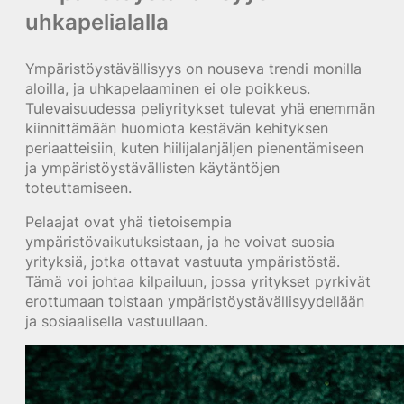
uhkapelialalla
Ympäristöystävällisyys on nouseva trendi monilla
aloilla, ja uhkapelaaminen ei ole poikkeus.
Tulevaisuudessa peliyritykset tulevat yhä enemmän
kiinnittämään huomiota kestävän kehityksen
periaatteisiin, kuten hiilijalanjäljen pienentämiseen
ja ympäristöystävällisten käytäntöjen
toteuttamiseen.
Pelaajat ovat yhä tietoisempia
ympäristövaikutuksistaan, ja he voivat suosia
yrityksiä, jotka ottavat vastuuta ympäristöstä.
Tämä voi johtaa kilpailuun, jossa yritykset pyrkivät
erottumaan toistaan ympäristöystävällisyydellään
ja sosiaalisella vastuullaan.